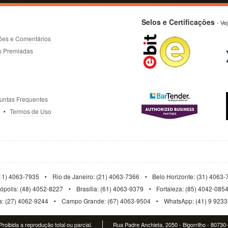
Selos e Certificações
- Ve
ões e Comentários
s Premiadas
untas Frequentes
Termos de Uso
11) 4063-7935
Rio de Janeiro: (21) 4063-7366
Belo Horizonte: (31) 4063
nópolis: (48) 4052-8227
Brasília: (61) 4063-9379
Fortaleza: (85) 4042-085
ia: (27) 4062-9244
Campo Grande: (67) 4063-9504
WhatsApp: (41) 9 923
roibida a reprodução total ou parcial.
Rua Padre Anchieta, 2050 - Bigorrilho - 80730