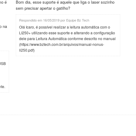
mo é
Bom dia, esse suporte é aquele que liga o laser sozinho
sem precisar apertar o gatilho?
Respondido em 16/05/2019 por Equipe Bz Tech
o na
Olá Icaro, é possível realizar a leitura automática com o
LI250+ utilizando esse suporte e alterando a configuração
dele para Leitura Automática conforme descrito no manual
(https://www.bztech.com.br/arquivos/manual-nonus-
li250.pdf)
 USB
nte.