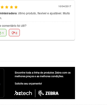
10/04/2017
ministradora
:
ótimo produto, flexível e ajustável. Muito
m.
e comentário foi útil?
1
0