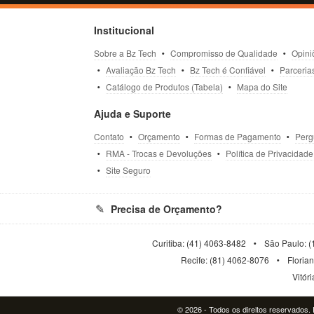
Institucional
Sobre a Bz Tech
Compromisso de Qualidade
Opini
Avaliação Bz Tech
Bz Tech é Confiável
Parceria
Catálogo de Produtos (Tabela)
Mapa do Site
Ajuda e Suporte
Contato
Orçamento
Formas de Pagamento
Perg
RMA - Trocas e Devoluções
Política de Privacidade
Site Seguro
Precisa de Orçamento?
Curitiba: (41) 4063-8482
São Paulo: (
Recife: (81) 4062-8076
Floria
Vitór
© 2026 - Todos os direitos reservados. P