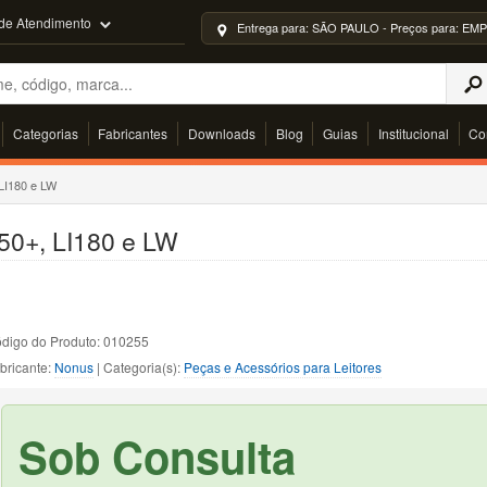
 de Atendimento
Entrega para: SÃO PAULO - Preços para: 
Categorias
Fabricantes
Downloads
Blog
Guias
Institucional
Co
 LI180 e LW
250+, LI180 e LW
digo do Produto: 010255
bricante:
Nonus
| Categoria(s):
Peças e Acessórios para Leitores
Sob Consulta