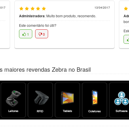
2017
13/04/2017
Administradora
:
Muito bom produto, recomendo.
Ad
bo
Este comentário foi útil?
Est
1
0
s maiores revendas Zebra no Brasil