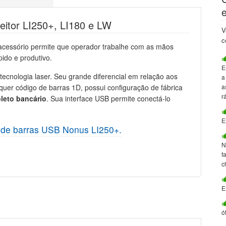
eitor LI250+, LI180 e LW
V
c
acessório permite que operador trabalhe com as mãos
pido e produtivo.
E
 tecnologia laser. Seu grande diferencial em relação aos
a
quer código de barras 1D, possui configuração de fábrica
a
r
oleto bancário
. Sua interface USB permite conectá-lo
E
o de barras USB Nonus LI250+.
N
f
c
E
ó