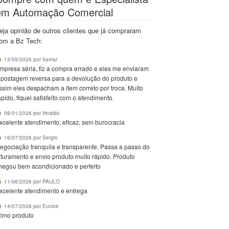
em Automação Comercial
eja opinião de outros clientes que já compraram
om a Bz Tech:
13/05/2026 por Itamar
mpresa séria, fiz a compra errado e eles me enviaram
 postagem reversa para a devolução do produto e
ssim eles despacham a item correto por troca. Muito
ápido, fiquei satisfeito com o atendimento.
08/01/2026 por Irinaldo
xcelente atendimento, eficaz, sem burocracia
16/07/2026 por Sergio
egociação tranquila e transparente. Passa a passo do
aturamento e envio produto muito rápido. Produto
hegou bem acondicionado e perfeito
11/06/2026 por PAULO
xcelente atendimento e entrega
14/07/2026 por Eunice
timo produto