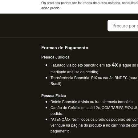
Os produtos podem ser faturados de outros estados, consulte dif
aviso prévio.
Buscar
Formas de Pagamento
Pessoa Jurídica
4x
Faturado via boleto bancário em até
(Pague só a
mediante análise de crédito).
Transferência Bancária, PIX ou cartão BNDES (para
Brasil).
Pessoa Física
Boleto Bancário à vista ou transferencia bancária.
Cartão de Crédito em até 12x, COM TARIFA E/OU JUR
pedido.
*ATENÇÃO: Nem todos os produtos poderão ser co
verifique na página do produto e no carrinho de co
pagamento.