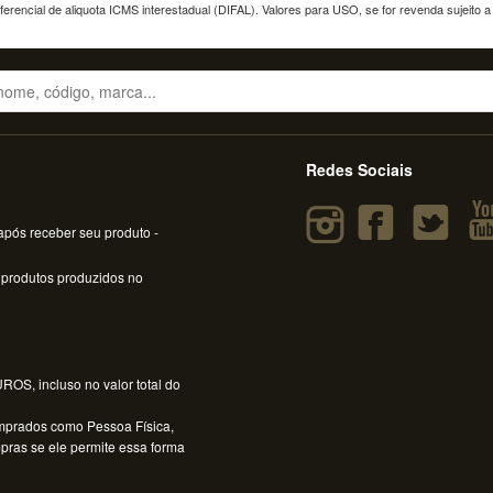
erencial de aliquota ICMS interestadual (DIFAL). Valores para USO, se for revenda sujeito 
Redes Sociais
pós receber seu produto -
 produtos produzidos no
OS, incluso no valor total do
mprados como Pessoa Física,
mpras se ele permite essa forma