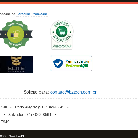
ja todas as
Parcerias Premiadas
.
Solicite para:
contato@bztech.com.br
-7488
Porto Alegre: (51) 4063-8791
4
Salvador: (71) 4062-8561
3-7949
-000 - Curitiba/PR