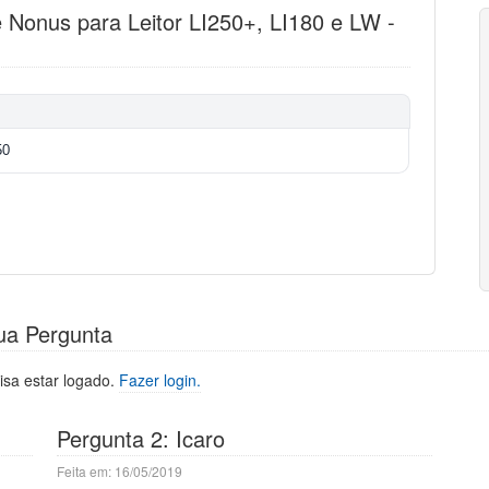
 Nonus para Leitor LI250+, LI180 e LW -
50
ua Pergunta
isa estar logado.
Fazer login.
Pergunta 2: Icaro
Feita em: 16/05/2019