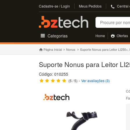
Cadastre-se / Login
Meus Pedidos
Central
Buscar
Categorias
Home
Ofertas
Página Inicial
Nonus
Suporte Nonus para Leitor LI250+,
Suporte Nonus para Leitor LI
Código: 010255
-
(5 / 5)
Ver avaliações (3)
Có
Fa