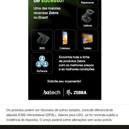
Os produtos podem ser faturados de outros estados, consulte diferencial de
aliquota ICMS interestadual (DIFAL). Valores para USO, se for revenda sujeito a
incidência de impostos. O preço poderá sofrer alterações sem aviso prévio.