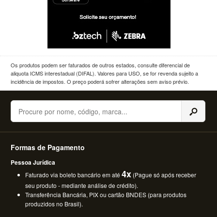
Os produtos podem ser faturados de outros estados, consulte diferencial de
aliquota ICMS interestadual (DIFAL). Valores para USO, se for revenda sujeito a
incidência de impostos. O preço poderá sofrer alterações sem aviso prévio.
Buscar
Formas de Pagamento
Pessoa Jurídica
4x
Faturado via boleto bancário em até
(Pague só após receber
seu produto - mediante análise de crédito).
Transferência Bancária, PIX ou cartão BNDES (para produtos
produzidos no Brasil).