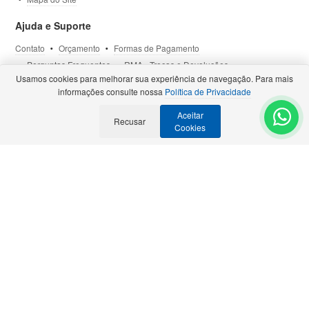
Ajuda e Suporte
Contato
Orçamento
Formas de Pagamento
Perguntas Frequentes
RMA - Trocas e Devoluções
Usamos cookies para melhorar sua experiência de navegação. Para mais
Política de Privacidade
Termos de Uso
Site Seguro
informações consulte nossa
Política de Privacidade
Aceitar
Recusar
Selos e Certificações
- Veja todas as
Parcerias Premiadas
.
Cookies
Precisa de Orçamento?