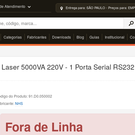
 de Atendimento
Entrega para: SÃO PAULO - Preços para: 
Categorias
Fabricantes
Downloads
Blog
Guias
Institucional
Co
Laser 5000VA 220V - 1 Porta Serial RS232,
digo do Produto: 91.D0.050002
bricante:
NHS
Fora de Linha