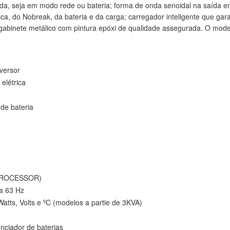
da, seja em modo rede ou bateria; forma de onda senoidal na saída em
a, do Nobreak, da bateria e da carga; carregador inteligente que garant
gabinete metálico com pintura epóxi de qualidade assegurada. O mode
nversor
elétrica
de bateria
 PROCESSOR)
a 63 Hz
 Watts, Volts e ºC (modelos a partie de 3KVA)
ciador de baterias