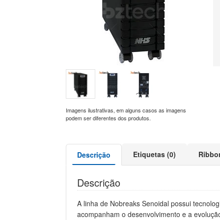
Imagens ilustrativas, em alguns casos as imagens
podem ser diferentes dos produtos.
Etiquetas (0)
Ribbo
Descrição
Descrição
A linha de Nobreaks Senoidal possui tecnolo
acompanham o desenvolvimento e a evolução d