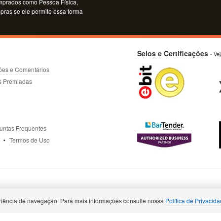
mprados como Pessoa Física,
mpras se ele permite essa forma
Selos e Certificações
- Ve
ões e Comentários
s Premiadas
untas Frequentes
Termos de Uso
iência de navegação. Para mais informações consulte nossa
Política de Privacid
11) 4063-7935
Rio de Janeiro: (21) 4063-7366
Belo Horizonte: (31) 4063
nópolis: (48) 4052-8227
Brasília: (61) 4063-9379
Fortaleza: (85) 4042-085