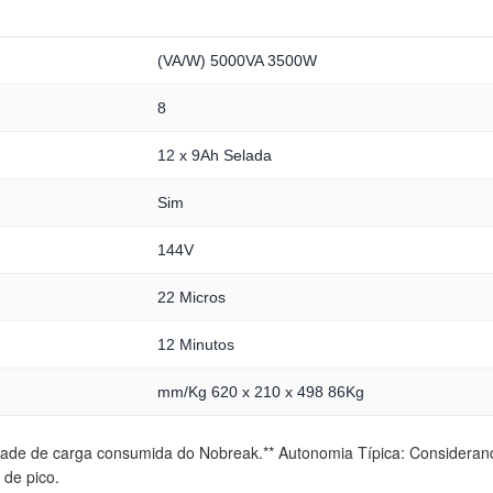
(VA/W) 5000VA 3500W
8
12 x 9Ah Selada
Sim
144V
22 Micros
12 Minutos
mm/Kg 620 x 210 x 498 86Kg
idade de carga consumida do Nobreak.** Autonomia Típica: Considera
 de pico.