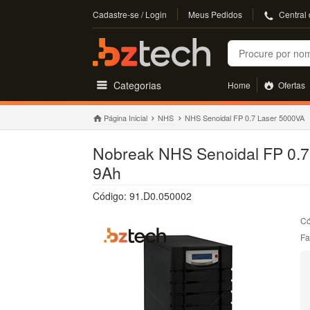
Cadastre-se / Login
Meus Pedidos
Central
Buscar
Categorias
Home
Ofertas
Página Inicial
NHS
NHS Senoidal FP 0.7 Laser 5000VA
Nobreak NHS Senoidal FP 0.7 
9Ah
Código: 91.D0.050002
Có
Fa