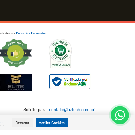
ja todas as
Parcerias Premiadas
.
Solicite para:
contato@bztech.com.br
ade
Recusar
Aceitar Cookies
-7488
Porto Alegre: (51) 4063-8791
4
Salvador: (71) 4062-8561