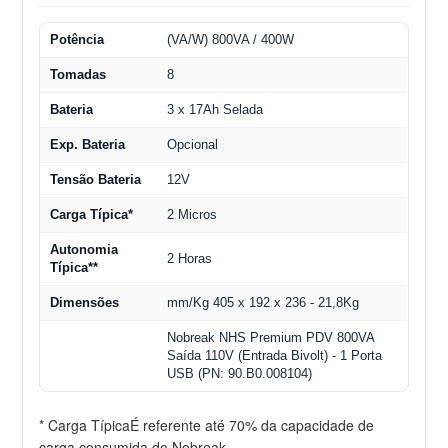
Potência
(VA/W) 800VA / 400W
Tomadas
8
Bateria
3 x 17Ah Selada
Exp. Bateria
Opcional
Tensão Bateria
12V
Carga Típica*
2 Micros
Autonomia
2 Horas
Típica**
Dimensões
mm/Kg 405 x 192 x 236 - 21,8Kg
Nobreak NHS Premium PDV 800VA
Saída 110V (Entrada Bivolt) - 1 Porta
USB (PN: 90.B0.008104)
* Carga TípicaÉ referente até 70% da capacidade de
carga consumida do Nobreak.