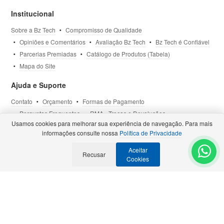
Institucional
Sobre a Bz Tech
Compromisso de Qualidade
Opiniões e Comentários
Avaliação Bz Tech
Bz Tech é Confiável
Parcerias Premiadas
Catálogo de Produtos (Tabela)
Mapa do Site
Ajuda e Suporte
Contato
Orçamento
Formas de Pagamento
Perguntas Frequentes
RMA - Trocas e Devoluções
Usamos cookies para melhorar sua experiência de navegação. Para mais
Política de Privacidade
Termos de Uso
Site Seguro
informações consulte nossa
Política de Privacidade
Aceitar
Recusar
Selos e Certificações
- Veja todas as
Parcerias Premiadas
.
Cookies