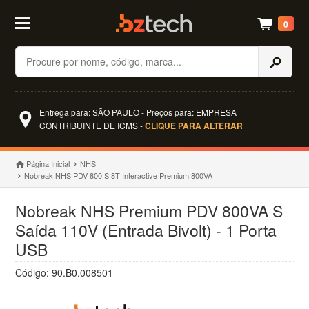
0
Buscar
Entrega para: SÃO PAULO - Preços para: EMPRESA
CONTRIBUINTE DE ICMS -
CLIQUE PARA ALTERAR
Página Inicial
NHS
Nobreak NHS PDV 800 S 8T Interactive Premium 800VA
Nobreak NHS Premium PDV 800VA S
Saída 110V (Entrada Bivolt) - 1 Porta
USB
Código: 90.B0.008501