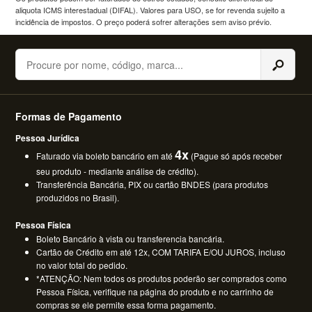
aliquota ICMS interestadual (DIFAL). Valores para USO, se for revenda sujeito a
incidência de impostos. O preço poderá sofrer alterações sem aviso prévio.
Buscar
Formas de Pagamento
Pessoa Jurídica
4x
Faturado via boleto bancário em até
(Pague só após receber
seu produto - mediante análise de crédito).
Transferência Bancária, PIX ou cartão BNDES (para produtos
produzidos no Brasil).
Pessoa Física
Boleto Bancário à vista ou transferencia bancária.
Cartão de Crédito em até 12x, COM TARIFA E/OU JUROS, incluso
no valor total do pedido.
*ATENÇÃO: Nem todos os produtos poderão ser comprados como
Pessoa Física, verifique na página do produto e no carrinho de
compras se ele permite essa forma pagamento.