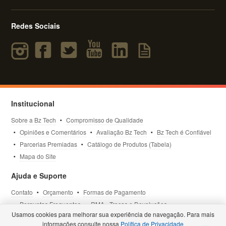
Redes Sociais
Institucional
Sobre a Bz Tech
Compromisso de Qualidade
Opiniões e Comentários
Avaliação Bz Tech
Bz Tech é Confiável
Parcerias Premiadas
Catálogo de Produtos (Tabela)
Mapa do Site
Ajuda e Suporte
Contato
Orçamento
Formas de Pagamento
Perguntas Frequentes
RMA - Trocas e Devoluções
Usamos cookies para melhorar sua experiência de navegação. Para mais
Política de Privacidade
Termos de Uso
Site Seguro
informações consulte nossa
Política de Privacidade