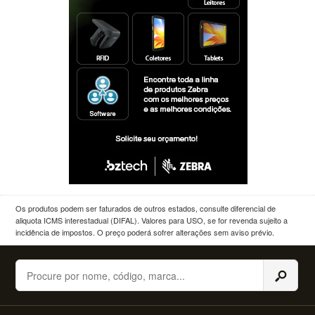
Os produtos podem ser faturados de outros estados, consulte diferencial de
aliquota ICMS interestadual (DIFAL). Valores para USO, se for revenda sujeito a
incidência de impostos. O preço poderá sofrer alterações sem aviso prévio.
Buscar