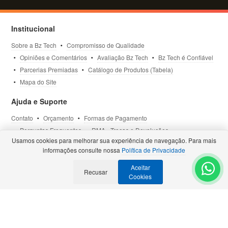
Institucional
Sobre a Bz Tech
Compromisso de Qualidade
Opiniões e Comentários
Avaliação Bz Tech
Bz Tech é Confiável
Parcerias Premiadas
Catálogo de Produtos (Tabela)
Mapa do Site
Ajuda e Suporte
Contato
Orçamento
Formas de Pagamento
Perguntas Frequentes
RMA - Trocas e Devoluções
Usamos cookies para melhorar sua experiência de navegação. Para mais
Política de Privacidade
Termos de Uso
Site Seguro
informações consulte nossa
Política de Privacidade
Aceitar
Recusar
Selos e Certificações
- Veja todas as
Parcerias Premiadas
.
Cookies