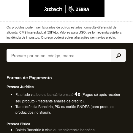
Os produtos podem ser faturados de outros estados, consulte diferencial de
aliquota ICMS interestadual (DIFAL). Valores para USO, se for revenda sujeito a
incidência de impostos. O preço poderá sofrer alterações sem aviso prévio.
Buscar
Formas de Pagamento
Pessoa Jurídica
4x
Faturado via boleto bancário em até
(Pague só após receber
seu produto - mediante análise de crédito).
Transferência Bancária, PIX ou cartão BNDES (para produtos
produzidos no Brasil).
Pessoa Física
Boleto Bancário à vista ou transferencia bancária.