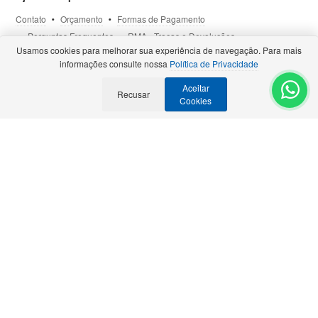
Contato
Orçamento
Formas de Pagamento
Perguntas Frequentes
RMA - Trocas e Devoluções
Usamos cookies para melhorar sua experiência de navegação. Para mais
Política de Privacidade
Termos de Uso
Site Seguro
informações consulte nossa
Política de Privacidade
Aceitar
Recusar
Selos e Certificações
- Veja todas as
Parcerias Premiadas
.
Cookies
Precisa de Orçamento?
Solicite para:
contato@bztech.com.br