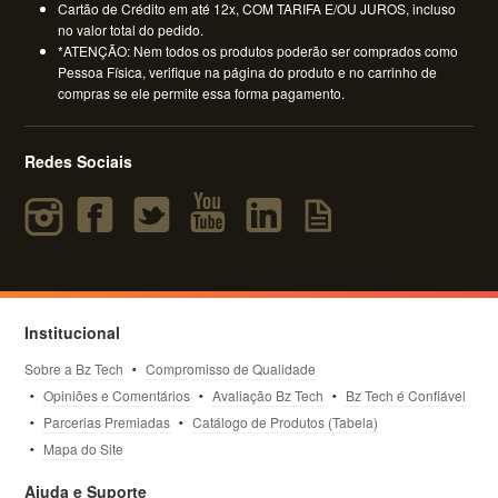
Cartão de Crédito em até 12x, COM TARIFA E/OU JUROS, incluso
no valor total do pedido.
*ATENÇÃO: Nem todos os produtos poderão ser comprados como
Pessoa Física, verifique na página do produto e no carrinho de
compras se ele permite essa forma pagamento.
Redes Sociais
Institucional
Sobre a Bz Tech
Compromisso de Qualidade
Opiniões e Comentários
Avaliação Bz Tech
Bz Tech é Confiável
Parcerias Premiadas
Catálogo de Produtos (Tabela)
Mapa do Site
Ajuda e Suporte