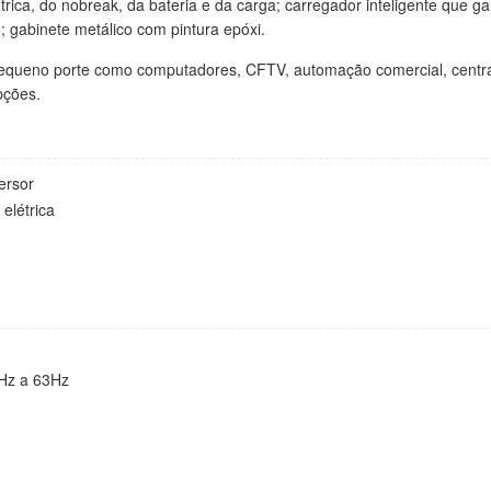
ica, do nobreak, da bateria e da carga; carregador inteligente que gara
; gabinete metálico com pintura epóxi.
queno porte como computadores, CFTV, automação comercial, centrais 
pções.
ersor
elétrica
7Hz a 63Hz