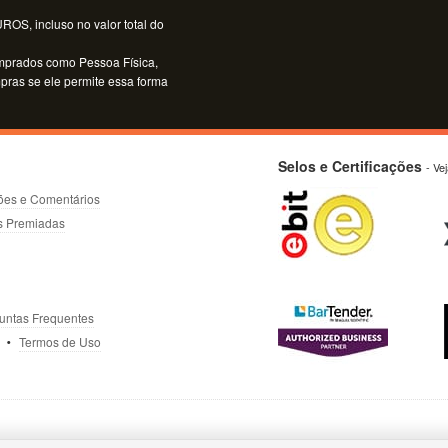
OS, incluso no valor total do
mprados como Pessoa Física,
mpras se ele permite essa forma
Selos e Certificações
- Ve
ões e Comentários
s Premiadas
untas Frequentes
Termos de Uso