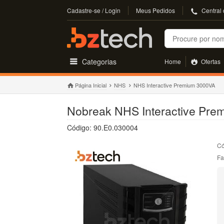
Cadastre-se / Login
Meus Pedidos
Central
Buscar
Categorias
Home
Ofertas
Página Inicial
NHS
NHS Interactive Premium 3000VA
Nobreak NHS Interactive Premi
Código: 90.E0.030004
Có
Fa