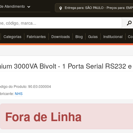
 de Atendimento
Entrega para: SÃO PAULO - Preços para: 
Categorias
Fabricantes
Downloads
Blog
Guias
Institucional
Co
um 3000VA Bivolt - 1 Porta Serial RS232 e
digo do Produto: 90.E0.030004
bricante:
NHS
Fora de Linha