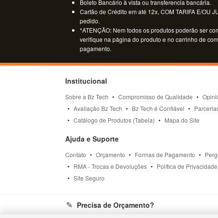
Boleto Bancário à vista ou transferencia bancária.
Cartão de Crédito em até 12x, COM TARIFA E/OU JUR
pedido.
*ATENÇÃO: Nem todos os produtos poderão ser co
verifique na página do produto e no carrinho de co
pagamento.
Institucional
Sobre a Bz Tech
Compromisso de Qualidade
Opini
Avaliação Bz Tech
Bz Tech é Confiável
Parceria
Catálogo de Produtos (Tabela)
Mapa do Site
Ajuda e Suporte
Contato
Orçamento
Formas de Pagamento
Perg
RMA - Trocas e Devoluções
Política de Privacidade
Site Seguro
Precisa de Orçamento?