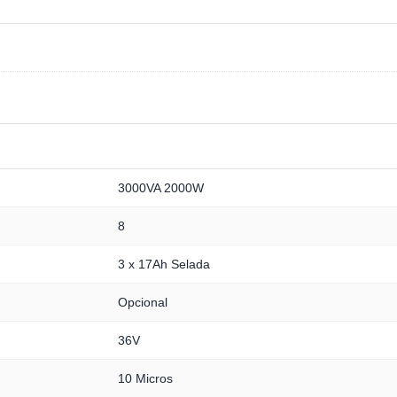
3000VA 2000W
8
3 x 17Ah Selada
Opcional
36V
10 Micros