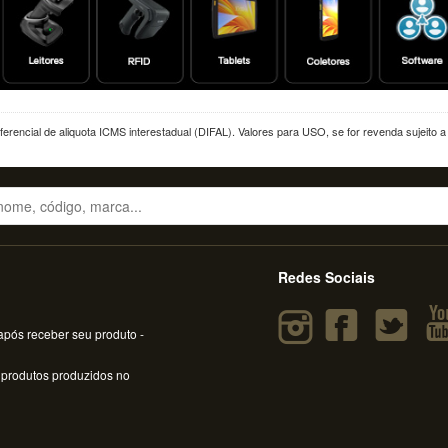
erencial de aliquota ICMS interestadual (DIFAL). Valores para USO, se for revenda sujeito 
Redes Sociais
pós receber seu produto -
 produtos produzidos no