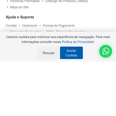
Parcerias Premiadas
Catálogo de Produtos (Tabela)
Mapa do Site
Ajuda e Suporte
Contato
Orçamento
Formas de Pagamento
Perguntas Frequentes
RMA - Trocas e Devoluções
Usamos cookies para melhorar sua experiência de navegação. Para mais
Política de Privacidade
Termos de Uso
Site Seguro
informações consulte nossa
Política de Privacidade
Aceitar
Recusar
Selos e Certificações
- Veja todas as
Parcerias Premiadas
.
Cookies