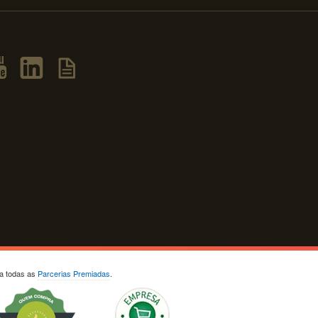
ja todas as
Parcerias Premiadas
.