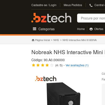
Cadastre-se / Login
Meus Pedidos
Central
Buscar
Categorias
Home
Ofertas
Página Inicial
NHS
NHS Interactive Mini III 600VA
Nobreak NHS Interactive Mini 
Código: 90.A0.006000
-
(4 / 5)
Ver avaliações (1)
Có
Fa