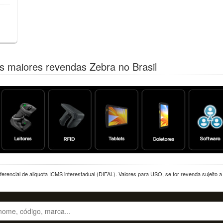
s maiores revendas Zebra no Brasil
erencial de aliquota ICMS interestadual (DIFAL). Valores para USO, se for revenda sujeito 