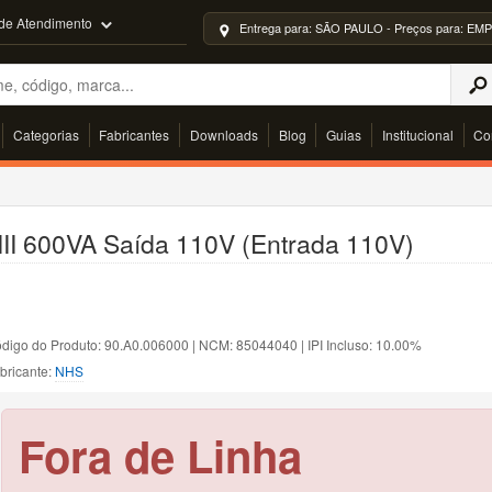
 de Atendimento
Entrega para: SÃO PAULO - Preços para: 
Categorias
Fabricantes
Downloads
Blog
Guias
Institucional
Co
III 600VA Saída 110V (Entrada 110V)
digo do Produto: 90.A0.006000 | NCM: 85044040 | IPI Incluso: 10.00%
bricante:
NHS
Fora de Linha