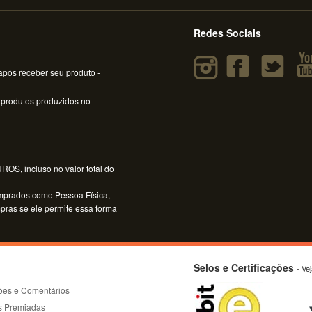
Redes Sociais
pós receber seu produto -
 produtos produzidos no
OS, incluso no valor total do
mprados como Pessoa Física,
mpras se ele permite essa forma
Selos e Certificações
- Ve
ões e Comentários
s Premiadas