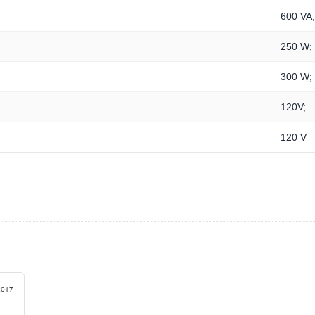
600 VA
250 W;
300 W;
120V;
120 V
2017