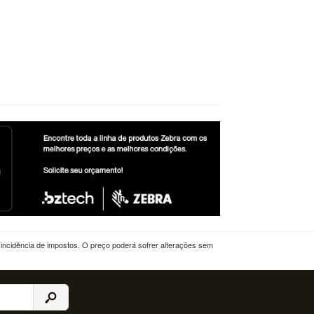
a incidência de impostos. O preço poderá sofrer alterações sem