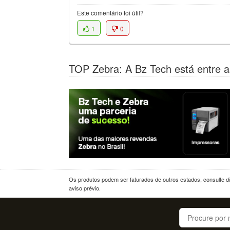
Este comentário foi útil?
1
0
TOP Zebra: A Bz Tech está entre a
Os produtos podem ser faturados de outros estados, consulte dif
aviso prévio.
Buscar