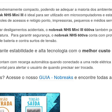
xtremamente compacto, podendo se adequar a maioria dos ambientes.
k NHS Mini III
é ideal para ser utilizado em microcomputadores e est
roles de acessos e relógio ponto, impressoras, pequenos e médios ser
ar desligamentos acidentais, o
nobreak NHS Mini III 600va
também pos
tura. Para garantir segurança, o
nobreak NHS 600va
conta com prot
e bateria e contra surtos de tensão.
nte estabilidade e alta tecnologia com o
melhor custo 
ontam com recarga automática quando conectado a uma rede elétrica 
rontal para alertar o usuário de quando precisar ser trocada.
ks? Acesse o nosso
GUIA - Nobreaks
e encontre todas a