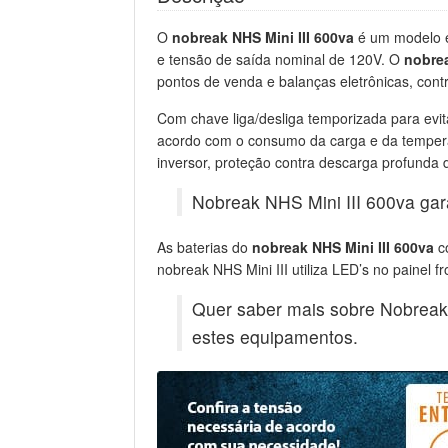
O
nobreak NHS Mini III 600va
é um modelo e
e tensão de saída nominal de 120V. O
nobrea
pontos de venda e balanças eletrônicas, cont
Com chave liga/desliga temporizada para evit
acordo com o consumo da carga e da tempera
inversor, proteção contra descarga profunda d
Nobreak NHS Mini III 600va gara
As baterias do
nobreak NHS Mini III 600va
c
nobreak NHS Mini III utiliza LED’s no painel f
Quer saber mais sobre Nobrea
estes equipamentos.