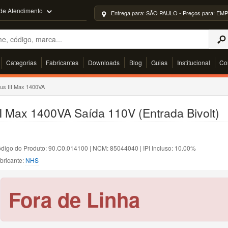
 de Atendimento
Entrega para: SÃO PAULO - Preços para: 
Categorias
Fabricantes
Downloads
Blog
Guias
Institucional
Co
us III Max 1400VA
 Max 1400VA Saída 110V (Entrada Bivolt)
digo do Produto: 90.C0.014100 | NCM: 85044040 | IPI Incluso: 10.00%
bricante:
NHS
Fora de Linha