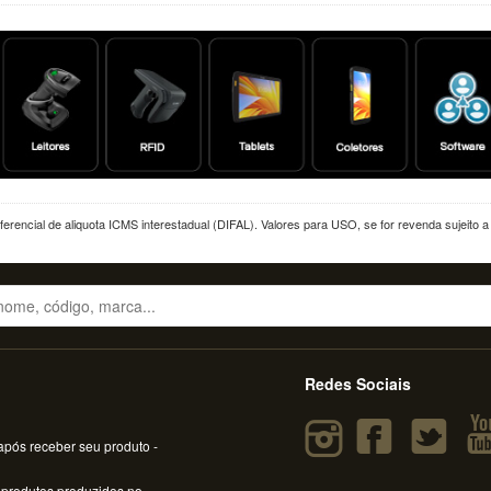
erencial de aliquota ICMS interestadual (DIFAL). Valores para USO, se for revenda sujeito 
Redes Sociais
pós receber seu produto -
 produtos produzidos no