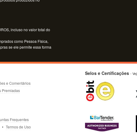
OS, incluso no valor total do
mprados como Pessoa Física,
mpras se ele permite essa forma
Selos e Certificações
- Ve
ões e Comentários
s Premiadas
untas Frequentes
Termos de Uso