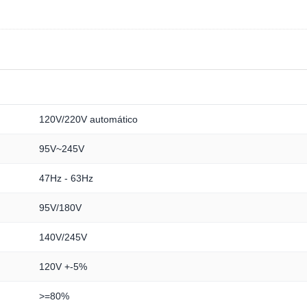
120V/220V automático
95V~245V
47Hz - 63Hz
95V/180V
140V/245V
120V +-5%
>=80%