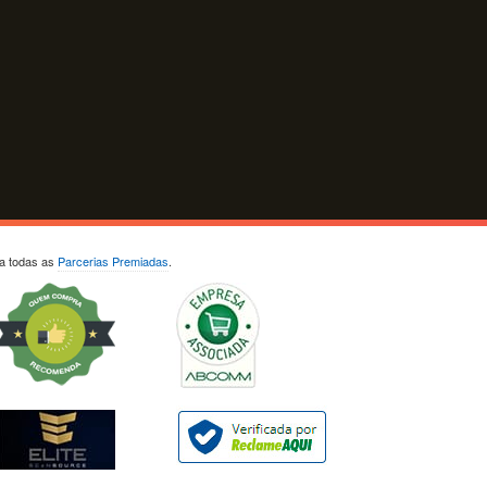
ja todas as
Parcerias Premiadas
.