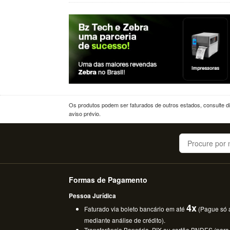
Os produtos podem ser faturados de outros estados, consulte dif
aviso prévio.
Buscar
Formas de Pagamento
Pessoa Jurídica
4x
Faturado via boleto bancário em até
(Pague só a
mediante análise de crédito).
Transferência Bancária, PIX ou cartão BNDES (para