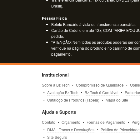
Brasil).
Pessoa Física
Boleto Bancário à vista ou transferencia bancária.
Cartão de Crédito em até 12x, COM TARIFA E/OU JUR
pedido.
*ATENÇÃO: Nem todos os produtos poderão ser co
verifique na página do produto e no carrinho de co
pagamento.
Institucional
Sobre a Bz Tech
Compromisso de Qualidade
Opini
Avaliação Bz Tech
Bz Tech é Confiável
Parceria
Catálogo de Produtos (Tabela)
Mapa do Site
Ajuda e Suporte
Contato
Orçamento
Formas de Pagamento
Perg
RMA - Trocas e Devoluções
Política de Privacidade
Site Seguro