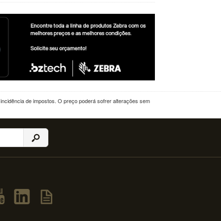
a incidência de impostos. O preço poderá sofrer alterações sem