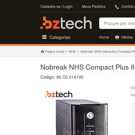
Cadastre-se / Login
Meus Pedidos
Central
Buscar
Categorias
Home
Ofertas
Página Inicial
NHS
Nobreak NHS Interactive Compact Pl
Nobreak NHS Compact Plus III
Código: 90.C0.014100
Có
Fa