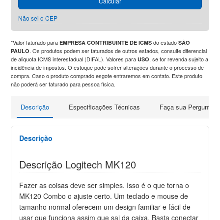
Calcular
Não sei o CEP
*Valor faturado para
do estado
EMPRESA CONTRIBUINTE DE ICMS
SÃO
. Os produtos podem ser faturados de outros estados, consulte diferencial
PAULO
de aliquota ICMS interestadual (DIFAL). Valores para
, se for revenda sujeito a
USO
incidência de impostos. O estoque pode sofrer alterações durante o processo de
compra. Caso o produto comprado esgote entraremos em contato. Este produto
não poderá ser faturado para pessoa física.
Descrição
Especificações Técnicas
Faça sua Pergunta
Descrição
Descrição Logitech MK120
Fazer as coisas deve ser simples. Isso é o que torna o
MK120 Combo o ajuste certo. Um teclado e mouse de
tamanho normal oferecem um design familiar e fácil de
usar que funciona assim que sai da caixa. Basta conectar