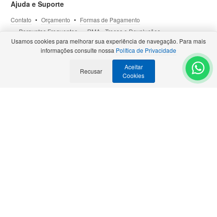
Ajuda e Suporte
Contato
Orçamento
Formas de Pagamento
Perguntas Frequentes
RMA - Trocas e Devoluções
Usamos cookies para melhorar sua experiência de navegação. Para mais
Política de Privacidade
Termos de Uso
Site Seguro
informações consulte nossa
Política de Privacidade
Aceitar
Selos e Certificações
Recusar
- Veja todas as
Parcerias Premiadas
.
Cookies
Precisa de Orçamento?
Solicite para:
contato@bztech.com.br