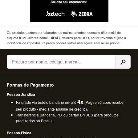
Os produtos podem ser faturados de outros estados, consulte diferencial de
aliquota ICMS interestadual (DIFAL). Valores para USO, se for revenda sujeito a
incidência de impostos. O preço poderá sofrer alterações sem aviso prévio.
Buscar
Formas de Pagamento
Pessoa Jurídica
4x
Faturado via boleto bancário em até
(Pague só após receber
seu produto - mediante análise de crédito).
Transferência Bancária, PIX ou cartão BNDES (para produtos
produzidos no Brasil).
Pessoa Física