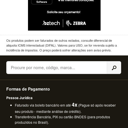
Os produtos podem ser faturados de outros estados, consulte diferencial de
aliquota ICMS interestadual (DIFAL). Valores para USO, se for revenda sujeito a
incidência de impostos. O preço poderá sofrer alterações sem aviso prévio.
Buscar
Formas de Pagamento
Pessoa Jurídica
4x
Faturado via boleto bancário em até
(Pague só após receber
seu produto - mediante análise de crédito).
Transferência Bancária, PIX ou cartão BNDES (para produtos
produzidos no Brasil).