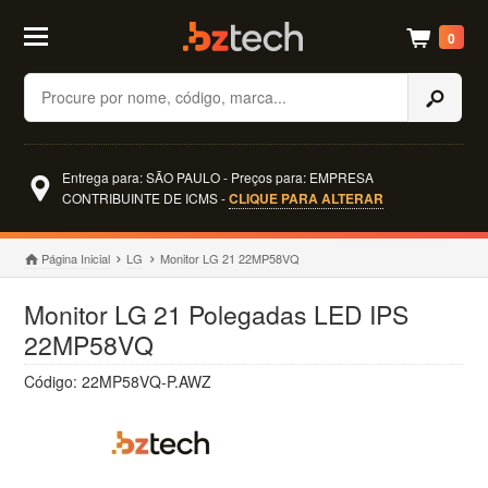
0
Buscar
Entrega para: SÃO PAULO - Preços para: EMPRESA
CONTRIBUINTE DE ICMS -
CLIQUE PARA ALTERAR
Página Inicial
LG
Monitor LG 21 22MP58VQ
Monitor LG 21 Polegadas LED IPS
22MP58VQ
Código: 22MP58VQ-P.AWZ