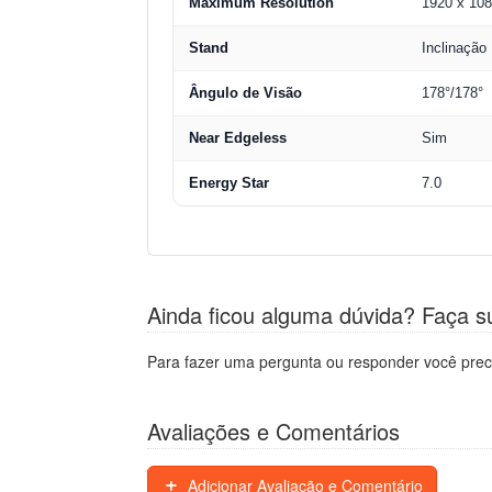
Maximum Resolution
1920 x 10
Stand
Inclinação
Ângulo de Visão
178°/178°
Near Edgeless
Sim
Energy Star
7.0
Ainda ficou alguma dúvida? Faça s
Para fazer uma pergunta ou responder você prec
Avaliações e Comentários
Adicionar Avaliação e Comentário