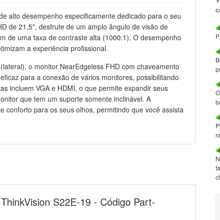
c
de alto desempenho especificamente dedicado para o seu
HD de 21,5", desfrute de um amplo ângulo de visão de
P
lém de uma taxa de contraste alta (1000:1). O desempenho
imizam a experiência profissional.
B
(lateral), o monitor NearEdgeless FHD com chaveamento
p
ficaz para a conexão de vários monitores, possibilitando
ortas incluem VGA e HDMI, o que permite expandir seus
Ó
onitor que tem um suporte somente inclinável. A
b
te conforto para os seus olhos, permitindo que você assista
P
r
N
f
c
ThinkVision S22E-19 - Código Part-