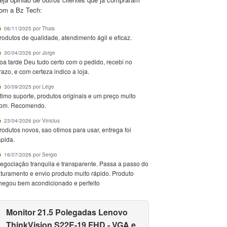
om a Bz Tech:
06/11/2025 por Thais
rodutos de qualidade, atendimento ágil e eficaz.
30/04/2026 por Jorge
oa tarde Deu tudo certo com o pedido, recebi no
razo, e com certeza indico a loja.
30/09/2025 por Lége
timo suporte, produtos originais e um preço muito
om. Recomendo.
23/04/2026 por Vinicius
rodutos novos, sao otimos para usar, entrega foi
apida.
16/07/2026 por Sergio
egociação tranquila e transparente. Passa a passo do
aturamento e envio produto muito rápido. Produto
hegou bem acondicionado e perfeito
Monitor 21.5 Polegadas Lenovo
ThinkVision S22E-19 FHD - VGA e