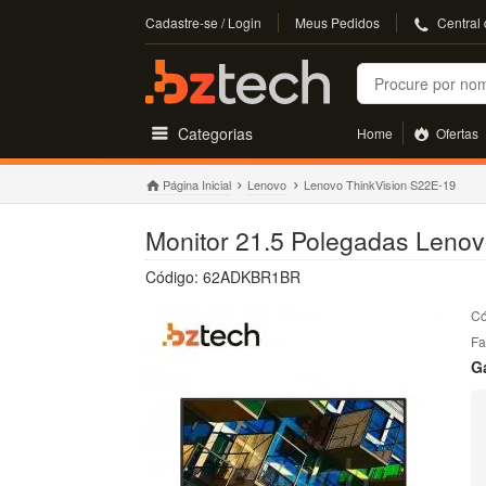
Cadastre-se / Login
Meus Pedidos
Central
Buscar
Categorias
Home
Ofertas
Página Inicial
Lenovo
Lenovo ThinkVision S22E-19
Monitor 21.5 Polegadas Leno
Código: 62ADKBR1BR
Có
Fa
G