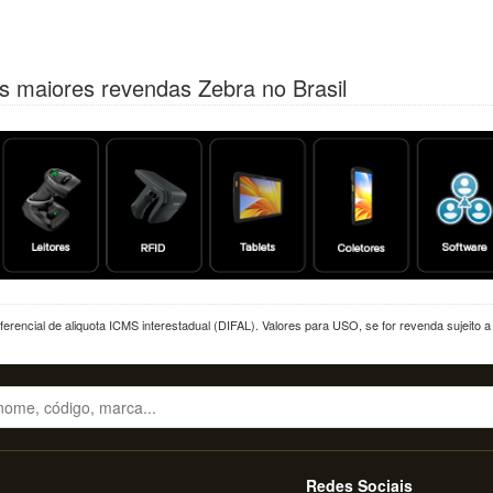
s maiores revendas Zebra no Brasil
erencial de aliquota ICMS interestadual (DIFAL). Valores para USO, se for revenda sujeito 
Redes Sociais