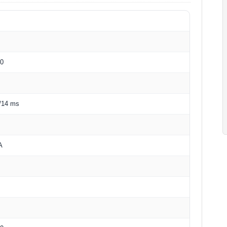
80
/14 ms
A