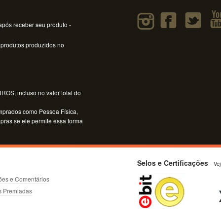
pós receber seu produto -
 produtos produzidos no
OS, incluso no valor total do
mprados como Pessoa Física,
mpras se ele permite essa forma
Selos e Certificações
- Ve
ões e Comentários
s Premiadas