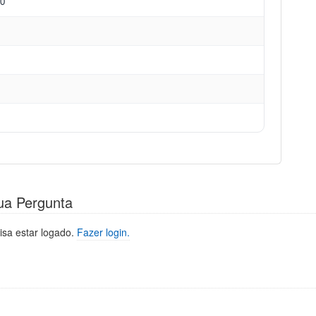
80
ua Pergunta
isa estar logado.
Fazer login.