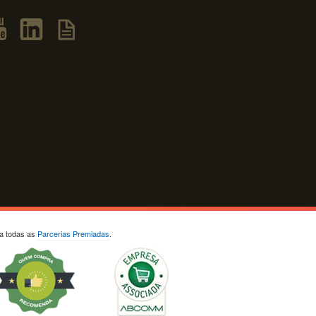
ja todas as
Parcerias Premiadas
.