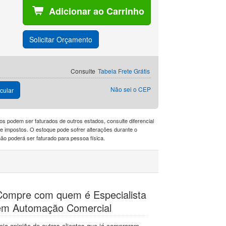
Adicionar ao Carrinho
Solicitar Orçamento
Consulte
Tabela Frete Grátis
Não sei o CEP
cular
os podem ser faturados de outros estados, consulte diferencial
a de impostos. O estoque pode sofrer alterações durante o
o poderá ser faturado para pessoa física.
Compre com quem é Especialista
em Automação Comercial
eja opinião de outros clientes que já compraram