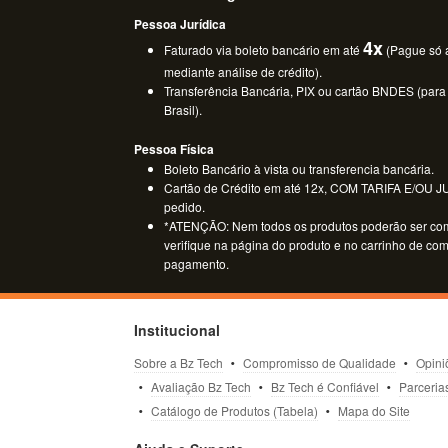
Pessoa Jurídica
4x
Faturado via boleto bancário em até
(Pague só a
mediante análise de crédito).
Transferência Bancária, PIX ou cartão BNDES (para
Brasil).
Pessoa Física
Boleto Bancário à vista ou transferencia bancária.
Cartão de Crédito em até 12x, COM TARIFA E/OU JUR
pedido.
*ATENÇÃO: Nem todos os produtos poderão ser co
verifique na página do produto e no carrinho de co
pagamento.
Institucional
Sobre a Bz Tech
Compromisso de Qualidade
Opini
Avaliação Bz Tech
Bz Tech é Confiável
Parceria
Catálogo de Produtos (Tabela)
Mapa do Site