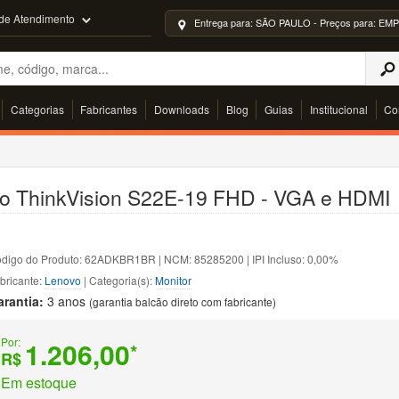
 de Atendimento
Entrega para: SÃO PAULO - Preços para: 
Categorias
Fabricantes
Downloads
Blog
Guias
Institucional
Co
vo ThinkVision S22E-19 FHD - VGA e HDMI
digo do Produto: 62ADKBR1BR | NCM: 85285200 | IPI Incluso: 0,00%
bricante:
Lenovo
| Categoria(s):
Monitor
arantia:
3 anos
(garantia balcão direto com fabricante)
Por:
1.206,00
*
R$
Em estoque