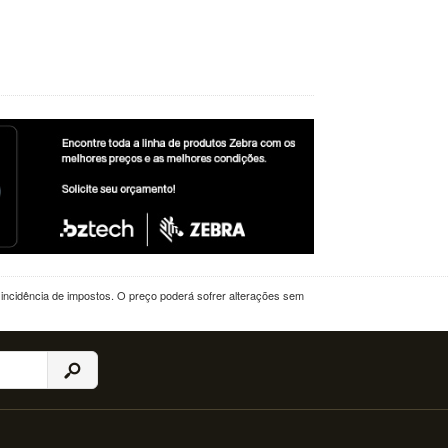
a incidência de impostos. O preço poderá sofrer alterações sem