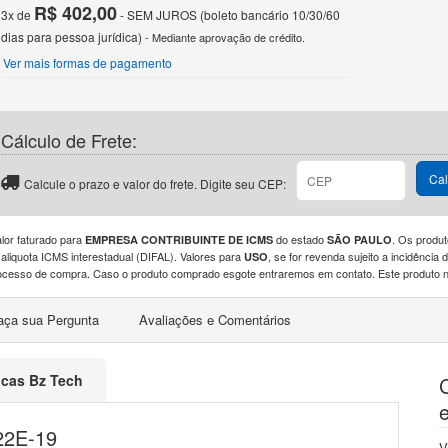
R$ 402,00
3x de
- SEM JUROS (boleto bancário 10/30/60
dias para pessoa jurídica)
- Mediante aprovação de crédito.
Ver mais formas de pagamento
Cálculo de Frete:
Cal
Calcule o prazo e valor do frete. Digite seu CEP:
alor faturado para
do estado
. Os produt
EMPRESA CONTRIBUINTE DE ICMS
SÃO PAULO
 aliquota ICMS interestadual (DIFAL). Valores para
, se for revenda sujeito a incidênci
USO
ocesso de compra. Caso o produto comprado esgote entraremos em contato. Este produto nã
aça sua Pergunta
Avaliações e Comentários
ticas Bz Tech
22E-19
V