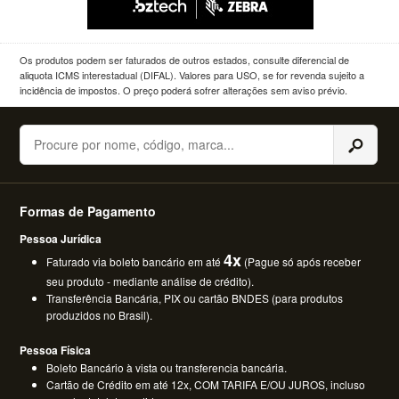
Os produtos podem ser faturados de outros estados, consulte diferencial de
aliquota ICMS interestadual (DIFAL). Valores para USO, se for revenda sujeito a
incidência de impostos. O preço poderá sofrer alterações sem aviso prévio.
Buscar
Formas de Pagamento
Pessoa Jurídica
4x
Faturado via boleto bancário em até
(Pague só após receber
seu produto - mediante análise de crédito).
Transferência Bancária, PIX ou cartão BNDES (para produtos
produzidos no Brasil).
Pessoa Física
Boleto Bancário à vista ou transferencia bancária.
Cartão de Crédito em até 12x, COM TARIFA E/OU JUROS, incluso