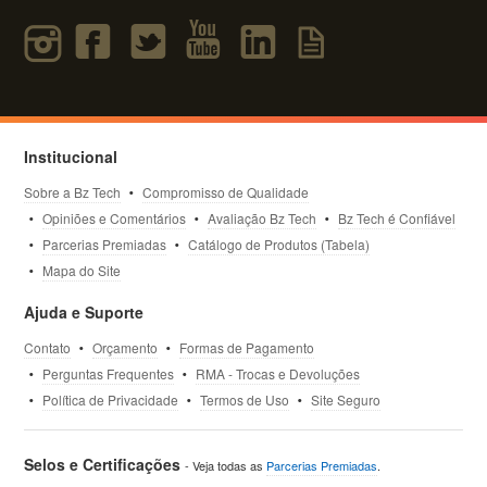
Institucional
Sobre a Bz Tech
Compromisso de Qualidade
Opiniões e Comentários
Avaliação Bz Tech
Bz Tech é Confiável
Parcerias Premiadas
Catálogo de Produtos (Tabela)
Mapa do Site
Ajuda e Suporte
Contato
Orçamento
Formas de Pagamento
Perguntas Frequentes
RMA - Trocas e Devoluções
Política de Privacidade
Termos de Uso
Site Seguro
Selos e Certificações
- Veja todas as
Parcerias Premiadas
.