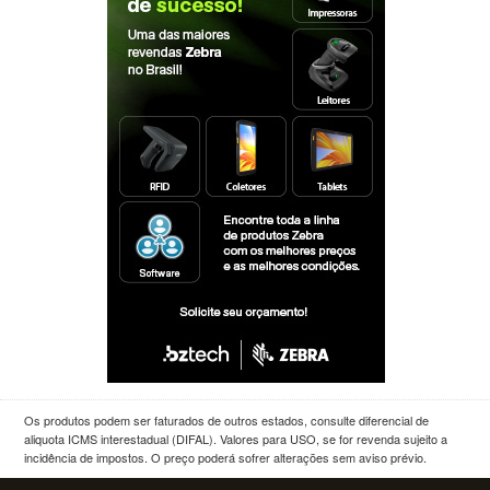
Os produtos podem ser faturados de outros estados, consulte diferencial de
aliquota ICMS interestadual (DIFAL). Valores para USO, se for revenda sujeito a
incidência de impostos. O preço poderá sofrer alterações sem aviso prévio.