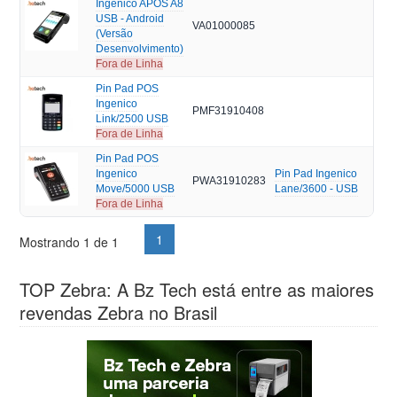
Ingenico APOS A8
USB - Android
VA01000085
(Versão
Desenvolvimento)
Fora de Linha
Pin Pad POS
Ingenico
PMF31910408
Link/2500 USB
Fora de Linha
Pin Pad POS
Ingenico
Pin Pad Ingenico
PWA31910283
Move/5000 USB
Lane/3600 - USB
Fora de Linha
1
Mostrando 1 de 1
TOP Zebra: A Bz Tech está entre as maiores
revendas Zebra no Brasil