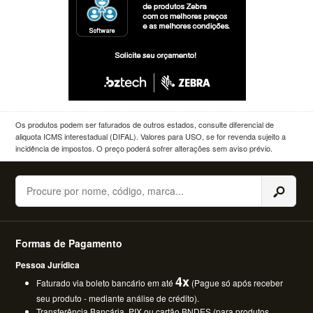
Os produtos podem ser faturados de outros estados, consulte diferencial de
aliquota ICMS interestadual (DIFAL). Valores para USO, se for revenda sujeito a
incidência de impostos. O preço poderá sofrer alterações sem aviso prévio.
Buscar
Formas de Pagamento
Pessoa Jurídica
4x
Faturado via boleto bancário em até
(Pague só após receber
seu produto - mediante análise de crédito).
Transferência Bancária, PIX ou cartão BNDES (para produtos