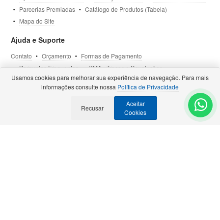
Parcerias Premiadas
Catálogo de Produtos (Tabela)
Mapa do Site
Ajuda e Suporte
Contato
Orçamento
Formas de Pagamento
Perguntas Frequentes
RMA - Trocas e Devoluções
Usamos cookies para melhorar sua experiência de navegação. Para mais
Política de Privacidade
Termos de Uso
Site Seguro
informações consulte nossa
Política de Privacidade
Aceitar
Selos e Certificações
Recusar
- Veja todas as
Parcerias Premiadas
.
Cookies