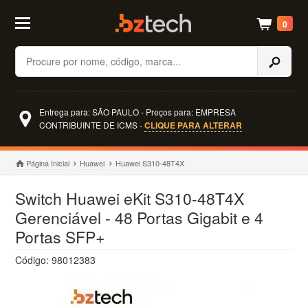
0
Buscar
Entrega para: SÃO PAULO - Preços para: EMPRESA
CONTRIBUINTE DE ICMS -
CLIQUE PARA ALTERAR
Página Inicial
Huawei
Huawei S310-48T4X
Switch Huawei eKit S310-48T4X
Gerenciável - 48 Portas Gigabit e 4
Portas SFP+
Código: 98012383