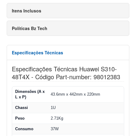
Itens Inclusos
Políticas Bz Tech
Especificações Técnicas
Especificações Técnicas Huawei S310-
48T4X - Código Part-number: 98012383
Dimensões (A x
43.6mm x 442mm x 220mm
L x P)
Chassi
1U
Peso
2.71Kg
Consumo
37W