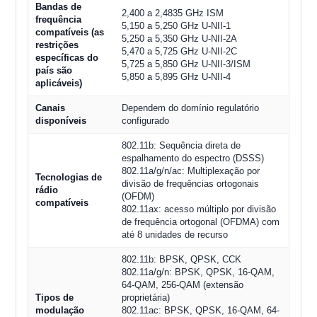
Bandas de
2,400 a 2,4835 GHz ISM
frequência
5,150 a 5,250 GHz U-NII-1
compatíveis (as
5,250 a 5,350 GHz U-NII-2A
restrições
5,470 a 5,725 GHz U-NII-2C
específicas do
5,725 a 5,850 GHz U-NII-3/ISM
país são
5,850 a 5,895 GHz U-NII-4
aplicáveis)
Canais
Dependem do domínio regulatório
disponíveis
configurado
802.11b: Sequência direta de
espalhamento do espectro (DSSS)
802.11a/g/n/ac: Multiplexação por
Tecnologias de
divisão de frequências ortogonais
rádio
(OFDM)
compatíveis
802.11ax: acesso múltiplo por divisão
de frequência ortogonal (OFDMA) com
até 8 unidades de recurso
802.11b: BPSK, QPSK, CCK
802.11a/g/n: BPSK, QPSK, 16-QAM,
64-QAM, 256-QAM (extensão
Tipos de
proprietária)
modulação
802.11ac: BPSK, QPSK, 16-QAM, 64-