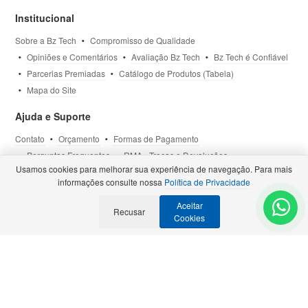
Institucional
Sobre a Bz Tech
Compromisso de Qualidade
Opiniões e Comentários
Avaliação Bz Tech
Bz Tech é Confiável
Parcerias Premiadas
Catálogo de Produtos (Tabela)
Mapa do Site
Ajuda e Suporte
Contato
Orçamento
Formas de Pagamento
Perguntas Frequentes
RMA - Trocas e Devoluções
Usamos cookies para melhorar sua experiência de navegação. Para mais
Política de Privacidade
Termos de Uso
Site Seguro
informações consulte nossa
Política de Privacidade
Aceitar
Selos e Certificações
Recusar
- Veja todas as
Parcerias Premiadas
.
Cookies