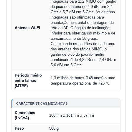
integradas para 2x2 MIMO com ganho
de pico de antena de 4,9 dBi em 2,4
GHz e 5,7 dBi em 5 GHz. As antenas
integradas são otimizadas para
orientação horizontal e montagem de
Antenas Wi-Fi
teto do AP. O ângulo de inclinação
inferior para obter ganho máximo é de
aproximadamente 30 graus.
Combinando os padrões de cada uma
das antenas dos rádios MIMO, o
ganho de pico do padrão médio
combinado é de 4,3 dBi em 2,4 GHz e
5,6 dBi em 5 GHz
Período médio
1,3 milhão de horas (148 anos) a uma
entre falhas
temperatura operacional de +25 °C
(MTBF)
CARACTERÍSTICAS MECÂNICAS
Dimensões
160mm x 161mm x 37mm
(LxCxA)
Peso
500 g