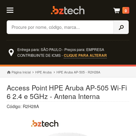
0
Buscar
Entrega para: SÃO PAULO - Preços para: EMPRESA
CONTRIBUINTE DE ICMS -
CLIQUE PARA ALTERAR
Página Inicial
HPE Aruba
HPE Aruba AP-505 - R2H28A
Access Point HPE Aruba AP-505 Wi-Fi
6 2.4 e 5GHz - Antena Interna
Código: R2H28A