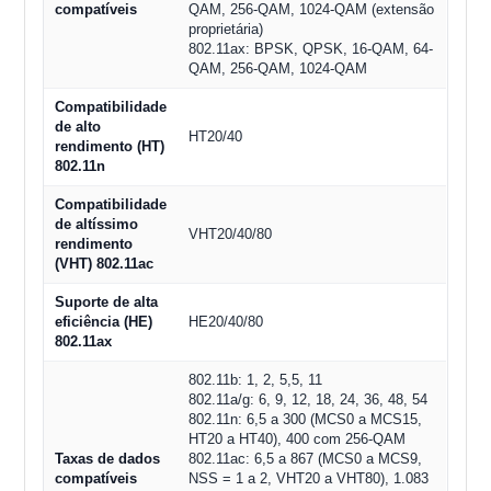
compatíveis
QAM, 256-QAM, 1024-QAM (extensão
proprietária)
802.11ax: BPSK, QPSK, 16-QAM, 64-
QAM, 256-QAM, 1024-QAM
Compatibilidade
de alto
HT20/40
rendimento (HT)
802.11n
Compatibilidade
de altíssimo
VHT20/40/80
rendimento
(VHT) 802.11ac
Suporte de alta
eficiência (HE)
HE20/40/80
802.11ax
802.11b: 1, 2, 5,5, 11
802.11a/g: 6, 9, 12, 18, 24, 36, 48, 54
802.11n: 6,5 a 300 (MCS0 a MCS15,
HT20 a HT40), 400 com 256-QAM
Taxas de dados
802.11ac: 6,5 a 867 (MCS0 a MCS9,
compatíveis
NSS = 1 a 2, VHT20 a VHT80), 1.083