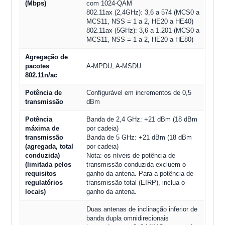
(Mbps)
com 1024-QAM
802.11ax (2,4GHz): 3,6 a 574 (MCS0 a
MCS11, NSS = 1 a 2, HE20 a HE40)
802.11ax (5GHz): 3,6 a 1.201 (MCS0 a
MCS11, NSS = 1 a 2, HE20 a HE80)
Agregação de
pacotes
A-MPDU, A-MSDU
802.11n/ac
Potência de
Configurável em incrementos de 0,5
transmissão
dBm
Potência
Banda de 2,4 GHz: +21 dBm (18 dBm
máxima de
por cadeia)
transmissão
Banda de 5 GHz: +21 dBm (18 dBm
(agregada, total
por cadeia)
conduzida)
Nota: os níveis de potência de
(limitada pelos
transmissão conduzida excluem o
requisitos
ganho da antena. Para a potência de
regulatórios
transmissão total (EIRP), inclua o
locais)
ganho da antena.
Duas antenas de inclinação inferior de
banda dupla omnidirecionais