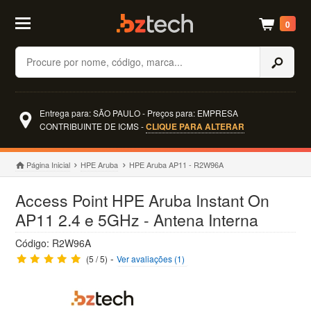
0
Buscar
Entrega para: SÃO PAULO - Preços para: EMPRESA
CONTRIBUINTE DE ICMS -
CLIQUE PARA ALTERAR
Página Inicial
HPE Aruba
HPE Aruba AP11 - R2W96A
Access Point HPE Aruba Instant On
AP11 2.4 e 5GHz - Antena Interna
Código: R2W96A
-
(5 / 5)
Ver avaliações (1)