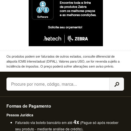
Os produtos podem ser faturados de outros estados, consulte diferencial de
aliquota ICMS interestadual (DIFAL). Valores para USO, se for revenda sujeito a
incidência de impostos. O preço poderá sofrer alterações sem aviso prévio.
Buscar
Formas de Pagamento
Pessoa Jurídica
4x
Faturado via boleto bancário em até
(Pague só após receber
seu produto - mediante análise de crédito).