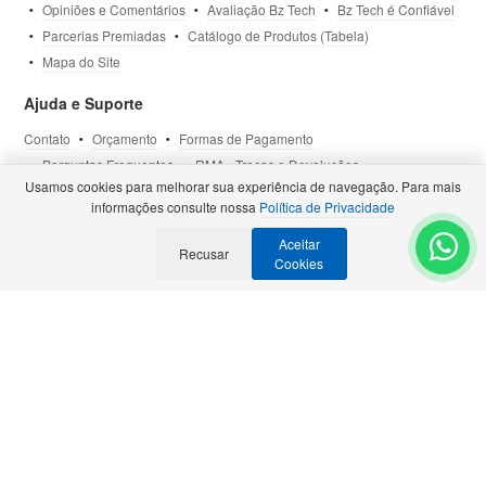
Opiniões e Comentários
Avaliação Bz Tech
Bz Tech é Confiável
Parcerias Premiadas
Catálogo de Produtos (Tabela)
Mapa do Site
Ajuda e Suporte
Contato
Orçamento
Formas de Pagamento
Perguntas Frequentes
RMA - Trocas e Devoluções
Usamos cookies para melhorar sua experiência de navegação. Para mais
Política de Privacidade
Termos de Uso
Site Seguro
informações consulte nossa
Política de Privacidade
Aceitar
Selos e Certificações
Recusar
- Veja todas as
Parcerias Premiadas
.
Cookies