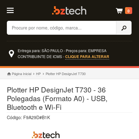
0
Buscar
Entrega para: SÃO PAULO - Preços para: EMPRESA
CONTRIBUINTE DE ICMS -
CLIQUE PARA ALTERAR
Página Inicial
HP
Plotter HP DesignJet T730
Plotter HP DesignJet T730 - 36
Polegadas (Formato A0) - USB,
Bluetooth e Wi-Fi
Código: F9A29D#B1K