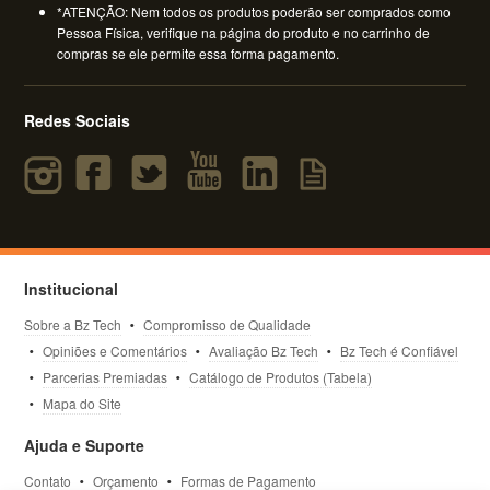
*ATENÇÃO: Nem todos os produtos poderão ser comprados como
Pessoa Física, verifique na página do produto e no carrinho de
compras se ele permite essa forma pagamento.
Redes Sociais
Institucional
Sobre a Bz Tech
Compromisso de Qualidade
Opiniões e Comentários
Avaliação Bz Tech
Bz Tech é Confiável
Parcerias Premiadas
Catálogo de Produtos (Tabela)
Mapa do Site
Ajuda e Suporte
Contato
Orçamento
Formas de Pagamento