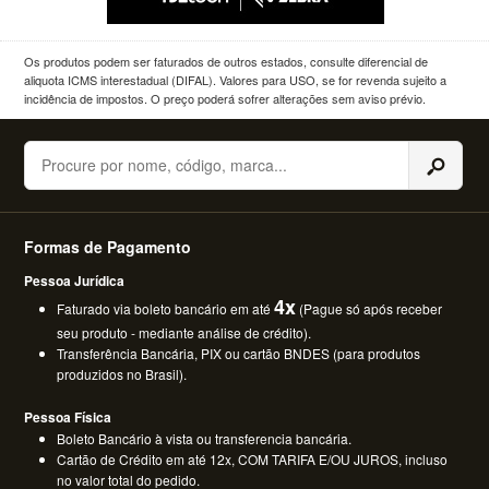
Os produtos podem ser faturados de outros estados, consulte diferencial de
aliquota ICMS interestadual (DIFAL). Valores para USO, se for revenda sujeito a
incidência de impostos. O preço poderá sofrer alterações sem aviso prévio.
Buscar
Formas de Pagamento
Pessoa Jurídica
4x
Faturado via boleto bancário em até
(Pague só após receber
seu produto - mediante análise de crédito).
Transferência Bancária, PIX ou cartão BNDES (para produtos
produzidos no Brasil).
Pessoa Física
Boleto Bancário à vista ou transferencia bancária.
Cartão de Crédito em até 12x, COM TARIFA E/OU JUROS, incluso
no valor total do pedido.