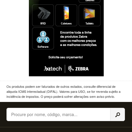
Os produtos podem ser faturados de outros estados, consulte diferencial de
aliquota ICMS interestadual (DIFAL). Valores para USO, se for revenda sujeito a
incidência de impostos. O preço poderá sofrer alterações sem aviso prévio.
Buscar