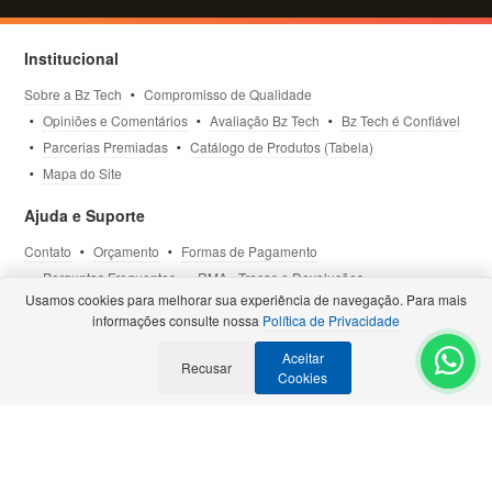
Institucional
Sobre a Bz Tech
Compromisso de Qualidade
Opiniões e Comentários
Avaliação Bz Tech
Bz Tech é Confiável
Parcerias Premiadas
Catálogo de Produtos (Tabela)
Mapa do Site
Ajuda e Suporte
Contato
Orçamento
Formas de Pagamento
Perguntas Frequentes
RMA - Trocas e Devoluções
Usamos cookies para melhorar sua experiência de navegação. Para mais
Política de Privacidade
Termos de Uso
Site Seguro
informações consulte nossa
Política de Privacidade
Aceitar
Selos e Certificações
Recusar
- Veja todas as
Parcerias Premiadas
.
Cookies