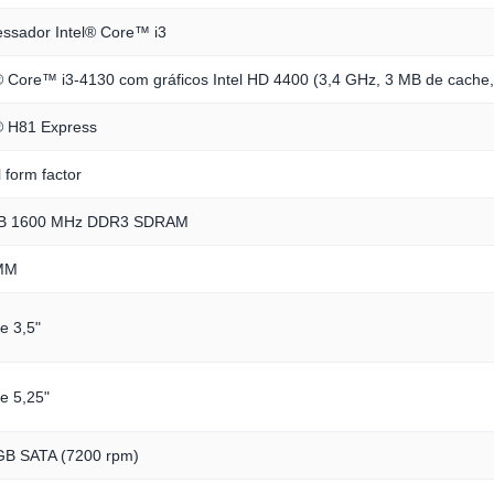
ssador Intel® Core™ i3
® Core™ i3-4130 com gráficos Intel HD 4400 (3,4 GHz, 3 MB de cache,
® H81 Express
 form factor
B 1600 MHz DDR3 SDRAM
MM
 3,5"
e 5,25"
B SATA (7200 rpm)