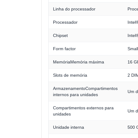
Linha do processador
Proce
Processador
Intel
Chipset
Intel
Form factor
Small
MemóriaMemória máxima
16 G
Slots de memória
2 DI
ArmazenamentoCompartimentos
Um de
internos para unidades
Compartimentos externos para
Um d
unidades
Unidade interna
500 G