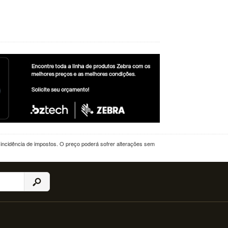
a incidência de impostos. O preço poderá sofrer alterações sem