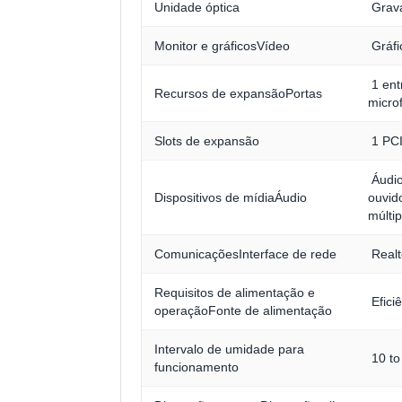
Unidade óptica
Grava
Monitor e gráficosVídeo
Gráfi
1 ent
Recursos de expansãoPortas
micro
Slots de expansão
1 PCIe
Áudio
Dispositivos de mídiaÁudio
ouvid
múltip
ComunicaçõesInterface de rede
Realt
Requisitos de alimentação e
Efici
operaçãoFonte de alimentação
Intervalo de umidade para
10 t
funcionamento