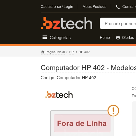
Cadastre-se / Login
Meus Pedidos
Central
Buscar
Categorias
Home
Ofertas
Página Inicial
HP
HP 402
Computador HP 402 - Modelos
Código: Computador HP 402
Có
Fa