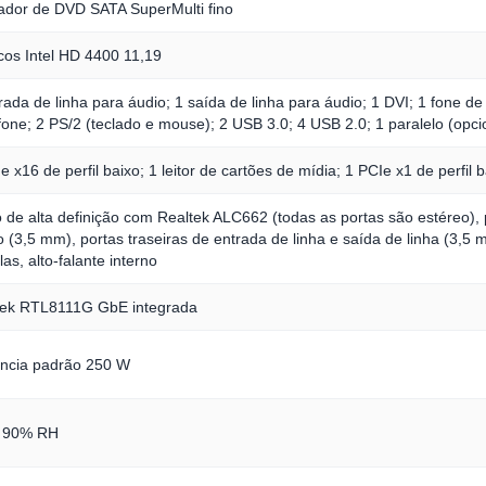
dor de DVD SATA SuperMulti fino
cos Intel HD 4400 11,19
rada de linha para áudio; 1 saída de linha para áudio; 1 DVI; 1 fone de 
fone; 2 PS/2 (teclado e mouse); 2 USB 3.0; 4 USB 2.0; 1 paralelo (opcio
 x16 de perfil baixo; 1 leitor de cartões de mídia; 1 PCIe x1 de perfil b
 de alta definição com Realtek ALC662 (todas as portas são estéreo), 
o (3,5 mm), portas traseiras de entrada de linha e saída de linha (3,
las, alto-falante interno
ek RTL8111G GbE integrada
ência padrão 250 W
o 90% RH