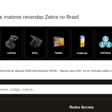
s maiores revendas Zebra no Brasil
erencial de aliquota ICMS interestadual (DIFAL). Valores para USO, se for revenda sujeito 
Redes Sociais