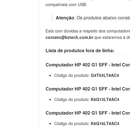
compatíveis com USB.
Atenção
: Os produtos abaixo const
Está com dúvidas a respeito dos computador
contato@bztech.com.br
que estaremos à di
Lista de produtos fora de linha:
Computador HP 402 G1 SFF - Intel Co
Código do produto:
G4T03LT#AC4
Computador HP 402 G1 SFF - Intel Co
Código do produto:
K6Q15LT#AC4
Computador HP 402 G1 SFF - Intel Co
Código do produto:
K6Q16LT#AC4