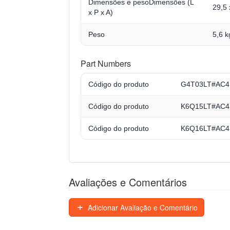
Dimensões e pesoDimensões (L
29,5 
x P x A)
Peso
5,6 k
Part Numbers
Código do produto
G4T03LT#AC4 -
Código do produto
K6Q15LT#AC4 -
Código do produto
K6Q16LT#AC4 -
Avaliações e Comentários
Adicionar Avaliação e Comentário