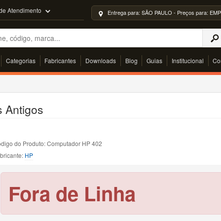
 de Atendimento
Entrega para: SÃO PAULO - Preços para: 
Categorias
Fabricantes
Downloads
Blog
Guias
Institucional
Co
 Antigos
digo do Produto: Computador HP 402
bricante:
HP
Fora de Linha