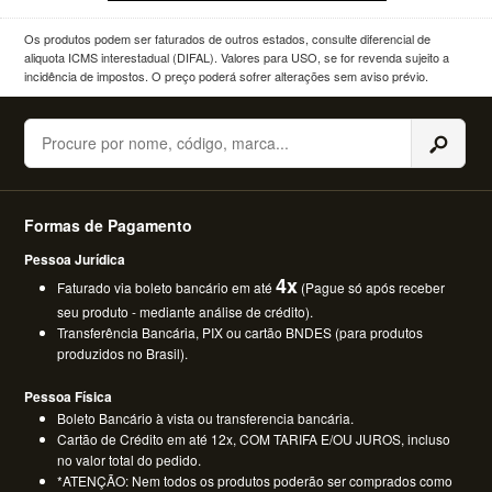
Os produtos podem ser faturados de outros estados, consulte diferencial de
aliquota ICMS interestadual (DIFAL). Valores para USO, se for revenda sujeito a
incidência de impostos. O preço poderá sofrer alterações sem aviso prévio.
Buscar
Formas de Pagamento
Pessoa Jurídica
4x
Faturado via boleto bancário em até
(Pague só após receber
seu produto - mediante análise de crédito).
Transferência Bancária, PIX ou cartão BNDES (para produtos
produzidos no Brasil).
Pessoa Física
Boleto Bancário à vista ou transferencia bancária.
Cartão de Crédito em até 12x, COM TARIFA E/OU JUROS, incluso
no valor total do pedido.
*ATENÇÃO: Nem todos os produtos poderão ser comprados como