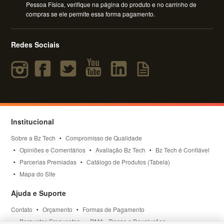
Pessoa Física, verifique na página do produto e no carrinho de
compras se ele permite essa forma pagamento.
Redes Sociais
Institucional
Sobre a Bz Tech
Compromisso de Qualidade
Opiniões e Comentários
Avaliação Bz Tech
Bz Tech é Confiável
Parcerias Premiadas
Catálogo de Produtos (Tabela)
Mapa do Site
Ajuda e Suporte
Contato
Orçamento
Formas de Pagamento
Perguntas Frequentes
RMA - Trocas e Devoluções