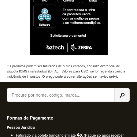
Os produtos podem ser faturados de outros estados, consulte diferencial de
aliquota ICMS interestadual (DIFAL). Valores para USO, se for revenda sujeito a
incidência de impostos. O preço poderá sofrer alterações sem aviso prévio.
Buscar
Formas de Pagamento
Pessoa Jurídica
4x
Faturado via boleto bancário em até
(Pague só após receber