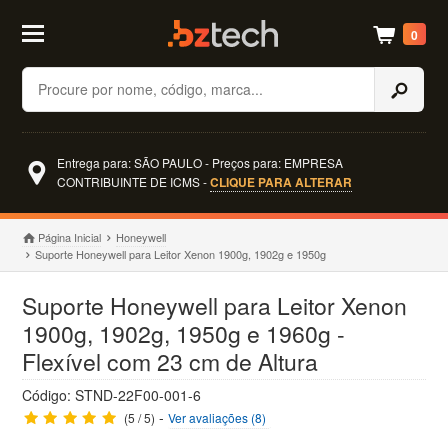
0
Buscar
Entrega para: SÃO PAULO - Preços para: EMPRESA
CONTRIBUINTE DE ICMS -
CLIQUE PARA ALTERAR
Página Inicial
Honeywell
Suporte Honeywell para Leitor Xenon 1900g, 1902g e 1950g
Suporte Honeywell para Leitor Xenon
1900g, 1902g, 1950g e 1960g -
Flexível com 23 cm de Altura
Código: STND-22F00-001-6
-
(5 / 5)
Ver avaliações (8)