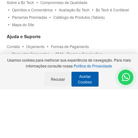
Sobre a Bz Tech
Compromisso de Qualidade
Opiniões e Comentários
Avaliação Bz Tech
Bz Tech é Confiável
Parcerias Premiadas
Catálogo de Produtos (Tabela)
Mapa do Site
Ajuda e Suporte
Contato
Orçamento
Formas de Pagamento
Perguntas Frequentes
RMA - Trocas e Devoluções
Usamos cookies para melhorar sua experiência de navegação. Para mais
Política de Privacidade
Termos de Uso
Site Seguro
informações consulte nossa
Política de Privacidade
Aceitar
Selos e Certificações
Recusar
- Veja todas as
Parcerias Premiadas
.
Cookies