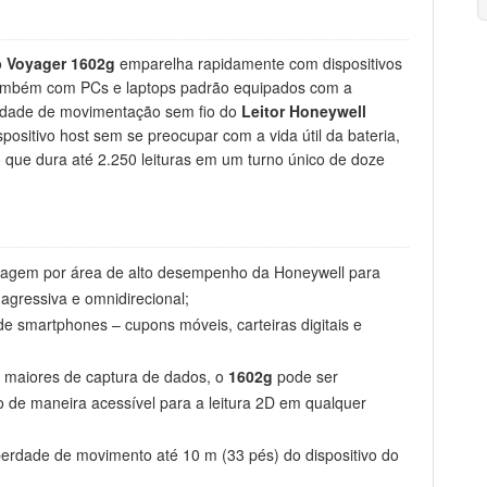
o
Voyager 1602g
emparelha rapidamente com dispositivos
também com PCs e laptops padrão equipados com a
berdade de movimentação sem fio do
Leitor Honeywell
positivo host sem se preocupar com a vida útil da bateria,
o que dura até 2.250 leituras em um turno único de doze
magem por área de alto desempenho da Honeywell para
agressiva e omnidirecional;
de smartphones – cupons móveis, carteiras digitais e
 maiores de captura de dados, o
1602g
pode ser
 de maneira acessível para a leitura 2D em qualquer
iberdade de movimento até 10 m (33 pés) do dispositivo do