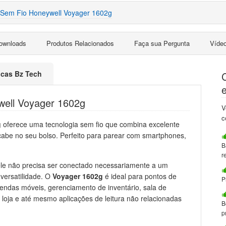
 Sem Fio Honeywell Voyager 1602g
ownloads
Produtos Relacionados
Faça sua Pergunta
Víde
ticas Bz Tech
well Voyager 1602g
V
c
g
oferece uma tecnologia sem fio que combina excelente
abe no seu bolso. Perfeito para parear com smartphones,
B
r
 ele não precisa ser conectado necessariamente a um
versatilidade. O
Voyager 1602g
é ideal para pontos de
P
vendas móveis, gerenciamento de inventário, sala de
 loja e até mesmo aplicações de leitura não relacionadas
B
p