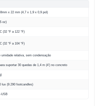
mm x 22 mm (4,7 x 1,9 x 0,9 pol)
5 oz)
°C (32 °F a 122 °F)
°C (32 °F a 104 °F)
 umidade relativa, sem condensação
para suportar 30 quedas de 1,4 m (4’) no concreto
g)
0 lux (9.290 footcandles)
2-USB