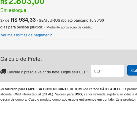
2.803,00
R$
Em estoque
R$ 934,33
3x de
- SEM JUROS (boleto bancário 10/30/60
dias para pessoa jurídica)
- Mediante aprovação de crédito.
Ver mais formas de pagamento
Cálculo de Frete:
Cal
Calcule o prazo e valor do frete. Digite seu CEP:
alor faturado para
do estado
. Os produt
EMPRESA CONTRIBUINTE DE ICMS
SÃO PAULO
 aliquota ICMS interestadual (DIFAL). Valores para
, se for revenda sujeito a incidênci
USO
ocesso de compra. Caso o produto comprado esgote entraremos em contato. Este produto nã