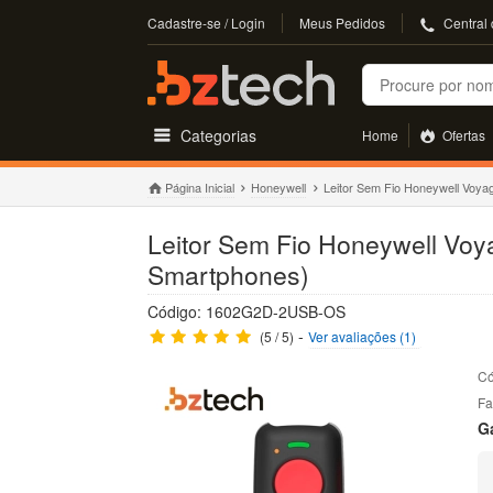
Cadastre-se / Login
Meus Pedidos
Central
Buscar
Categorias
Home
Ofertas
Página Inicial
Honeywell
Leitor Sem Fio Honeywell Voya
Leitor Sem Fio Honeywell Voy
Smartphones)
Código: 1602G2D-2USB-OS
-
(5 / 5)
Ver avaliações (1)
Có
Fa
G