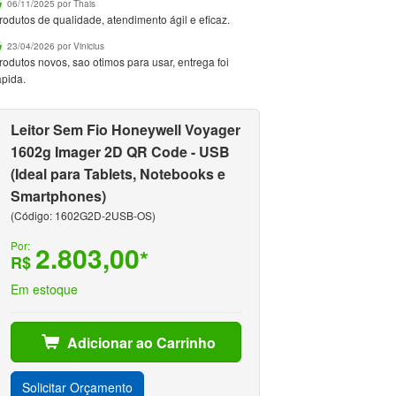
06/11/2025 por Thais
rodutos de qualidade, atendimento ágil e eficaz.
23/04/2026 por Vinicius
rodutos novos, sao otimos para usar, entrega foi
apida.
Leitor Sem Fio Honeywell Voyager
1602g Imager 2D QR Code - USB
(Ideal para Tablets, Notebooks e
Smartphones)
(Código: 1602G2D-2USB-OS)
Por:
2.803,00
*
R$
Em estoque
Adicionar ao Carrinho
Solicitar Orçamento