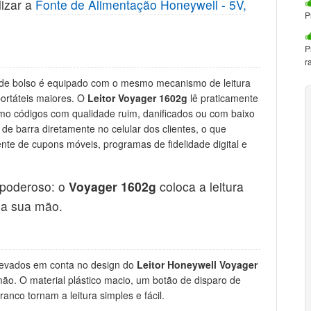
lizar a
Fonte de Alimentação Honeywell - 5V,
P
P
r
 de bolso é equipado com o mesmo mecanismo de leitura
ortáteis maiores. O
Leitor
Voyager 1602g
lê praticamente
mo códigos com qualidade ruim, danificados ou com baixo
de barra diretamente no celular dos clientes, o que
te de cupons móveis, programas de fidelidade digital e
 poderoso: o
Voyager 1602g
coloca a leitura
da sua mão.
 levados em conta no design do
Leitor Honeywell Voyager
ão. O material plástico macio, um botão de disparo de
co tornam a leitura simples e fácil.