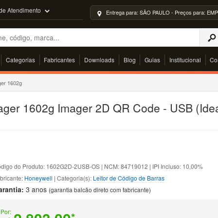
 de Atendimento
Entrega para: SÃO PAULO - Preços para: 
Categorias
Fabricantes
Downloads
Blog
Guias
Institucional
Co
ger 1602g
ager 1602g Imager 2D QR Code - USB (Idea
digo do Produto: 1602G2D-2USB-OS | NCM: 84719012 | IPI Incluso: 10,00%
bricante:
Honeywell
| Categoria(s):
Leitor de Código de Barras
arantia:
3 anos
(garantia balcão direto com fabricante)
Por:
*