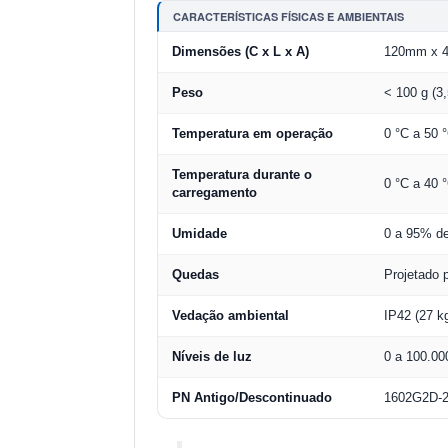
CARACTERÍSTICAS FÍSICAS E AMBIENTAIS
Dimensões (C x L x A)
120mm x 48
Peso
< 100 g (3,
Temperatura em operação
0 °C a 50 
Temperatura durante o
0 °C a 40 
carregamento
Umidade
0 a 95% de
Quedas
Projetado 
Vedação ambiental
IP42 (27 k
Níveis de luz
0 a 100.00
PN Antigo/Descontinuado
1602G2D-