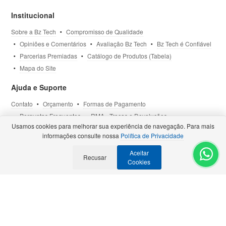
Institucional
Sobre a Bz Tech
Compromisso de Qualidade
Opiniões e Comentários
Avaliação Bz Tech
Bz Tech é Confiável
Parcerias Premiadas
Catálogo de Produtos (Tabela)
Mapa do Site
Ajuda e Suporte
Contato
Orçamento
Formas de Pagamento
Perguntas Frequentes
RMA - Trocas e Devoluções
Usamos cookies para melhorar sua experiência de navegação. Para mais
Política de Privacidade
Termos de Uso
Site Seguro
informações consulte nossa
Política de Privacidade
Aceitar
Selos e Certificações
Recusar
- Veja todas as
Parcerias Premiadas
.
Cookies