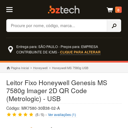
0
Buscar
Entrega para: SÃO PAULO - Preços para: EMPRESA
CONTRIBUINTE DE ICMS -
CLIQUE PARA ALTERAR
Página Inicial
Honeywell
Honeywell MS 7580g USB
Leitor Fixo Honeywell Genesis MS
7580g Imager 2D QR Code
(Metrologic) - USB
Código: MK7580-30B38-02-A
-
(5 / 5)
Ver avaliações (1)