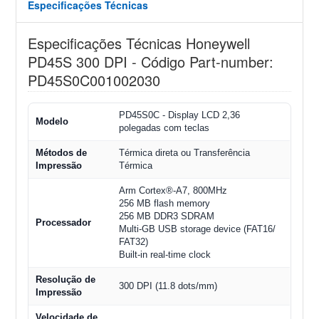
Especificações Técnicas
Especificações Técnicas Honeywell
PD45S 300 DPI - Código Part-number:
PD45S0C001002030
PD45S0C - Display LCD 2,36
Modelo
polegadas com teclas
Métodos de
Térmica direta ou Transferência
Impressão
Térmica
Arm Cortex®-A7, 800MHz
256 MB flash memory
256 MB DDR3 SDRAM
Processador
Multi-GB USB storage device (FAT16/
FAT32)
Built-in real-time clock
Resolução de
300 DPI (11.8 dots/mm)
Impressão
Velocidade de