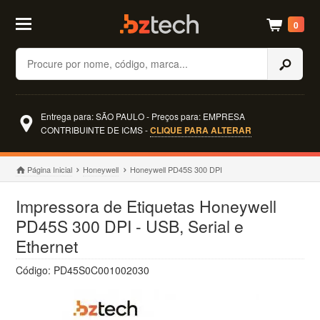
0
Buscar
Entrega para: SÃO PAULO - Preços para: EMPRESA
CONTRIBUINTE DE ICMS -
CLIQUE PARA ALTERAR
Página Inicial
Honeywell
Honeywell PD45S 300 DPI
Impressora de Etiquetas Honeywell
PD45S 300 DPI - USB, Serial e
Ethernet
Código: PD45S0C001002030