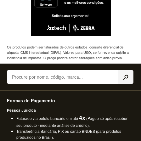
Os produtos podem ser faturados de outros estados, consulte diferencial de
aliquota ICMS interestadual (DIFAL). Valores para USO, se for revenda sujeito a
incidência de impostos. O preço poderá sofrer alterações sem aviso prévio.
Buscar
Formas de Pagamento
Pessoa Jurídica
4x
Faturado via boleto bancário em até
(Pague só após receber
seu produto - mediante análise de crédito).
Transferência Bancária, PIX ou cartão BNDES (para produtos
produzidos no Brasil).