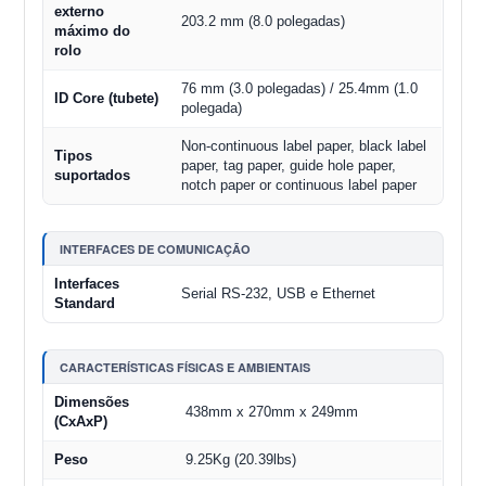
externo
203.2 mm (8.0 polegadas)
máximo do
rolo
76 mm (3.0 polegadas) / 25.4mm (1.0
ID Core (tubete)
polegada)
Non-continuous label paper, black label
Tipos
paper, tag paper, guide hole paper,
suportados
notch paper or continuous label paper
INTERFACES DE COMUNICAÇÃO
Interfaces
Serial RS-232, USB e Ethernet
Standard
CARACTERÍSTICAS FÍSICAS E AMBIENTAIS
Dimensões
438mm x 270mm x 249mm
(CxAxP)
Peso
9.25Kg (20.39lbs)