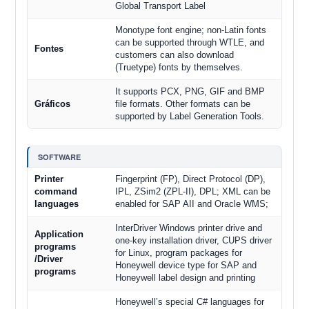
Global Transport Label
Monotype font engine; non-Latin fonts
can be supported through WTLE, and
Fontes
customers can also download
(Truetype) fonts by themselves.
It supports PCX, PNG, GIF and BMP
Gráficos
file formats. Other formats can be
supported by Label Generation Tools.
SOFTWARE
Printer
Fingerprint (FP), Direct Protocol (DP),
command
IPL, ZSim2 (ZPL-II), DPL; XML can be
languages
enabled for SAP AII and Oracle WMS;
InterDriver Windows printer drive and
Application
one-key installation driver, CUPS driver
programs
for Linux, program packages for
/Driver
Honeywell device type for SAP and
programs
Honeywell label design and printing
Honeywell’s special C# languages for