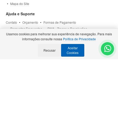
Mapa do Site
Ajuda e Suporte
Contato
Orçamento
Formas de Pagamento
Perguntas Frequentes
RMA - Trocas e Devoluções
Usamos cookies para melhorar sua experiência de navegação. Para mais
Política de Privacidade
Termos de Uso
Site Seguro
informações consulte nossa
Política de Privacidade
Aceitar
Selos e Certificações
Recusar
- Veja todas as
Parcerias Premiadas
.
Cookies
Precisa de Orçamento?