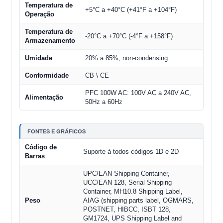
Temperatura de
+5°C a +40°C (+41°F a +104°F)
Operação
Temperatura de
-20°C a +70°C (-4°F a +158°F)
Armazenamento
Umidade
20% a 85%, non-condensing
Conformidade
CB \ CE
PFC 100W AC: 100V AC a 240V AC,
Alimentação
50Hz a 60Hz
FONTES E GRÁFICOS
Código de
Suporte à todos códigos 1D e 2D
Barras
UPC/EAN Shipping Container,
UCC/EAN 128, Serial Shipping
Container, MH10.8 Shipping Label,
Peso
AIAG (shipping parts label, OGMARS,
POSTNET, HIBCC, ISBT 128,
GM1724, UPS Shipping Label and