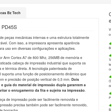
ticas Bz Tech
l PD45S
V
c
de peças mecânicas internas e uma estrutura totalmente
rável. Com isso, a impressora apresenta aparência
B
ara uso em diversas configurações e aplicações.
or Arm Cortex-A7 de 800 Mhz, 256MB de memória e
T
icada cabeça de impressão industrial que suporta os
t
 e térmica direta. A tecnologia patenteada de
c
l suporta uma função de posicionamento dinâmico que
mm e precisão de posição vertical de 0,5 mm.
Dois
Ó
 e guia do material de impressão dupla garantem a
d
vitar o enrugamento da fita e sujeira na impressão
.
P
eça de impressão pode ser facilmente removida e
impressão precisa também pode ser facilmente removido,
B
 de borracha.