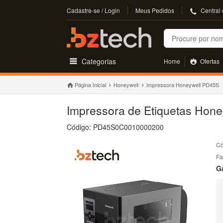
Cadastre-se / Login
Meus Pedidos
Central
Buscar
Categorias
Home
Ofertas
Página Inicial
Honeywell
Impressora Honeywell PD45S
Impressora de Etiquetas Hone
Código: PD45S0C0010000200
Có
Fa
G