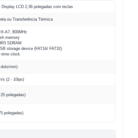
 Display LCD 2,36 polegadas com teclas
reta ou Transferência Térmica
x®-A7, 800MHz
ash memory
DR3 SDRAM
SB storage device (FAT16/ FAT32)
al-time clock
8 dots/mm)
/s (2 - 10ips)
.25 polegadas)
75 polegadas)