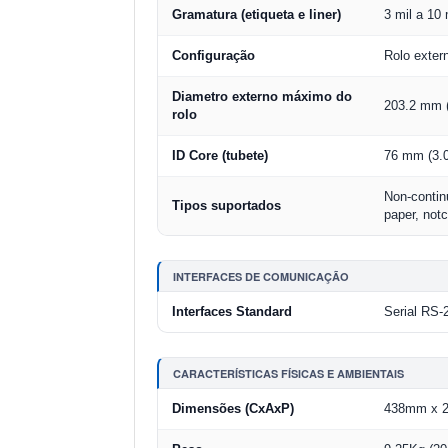
Gramatura (etiqueta e liner)
3 mil a 10
Configuração
Rolo exter
Diametro externo máximo do
203.2 mm (
rolo
ID Core (tubete)
76 mm (3.0
Non-continu
Tipos suportados
paper, not
INTERFACES DE COMUNICAÇÃO
Interfaces Standard
Serial RS-
CARACTERÍSTICAS FÍSICAS E AMBIENTAIS
Dimensões (CxAxP)
438mm x 