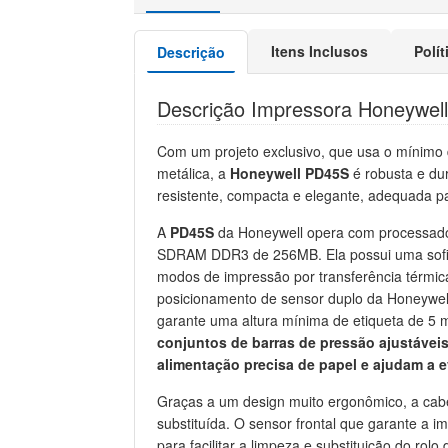
Itens Inclusos
Polí
Descrição
Descrição Impressora Honeywel
Com um projeto exclusivo, que usa o mínimo 
metálica, a
Honeywell PD45S
é robusta e du
resistente, compacta e elegante, adequada p
A
PD45S
da Honeywell opera com processad
SDRAM DDR3 de 256MB. Ela possui uma sofist
modos de impressão por transferência térmica
posicionamento de sensor duplo da Honeywel
garante uma altura mínima de etiqueta de 5 
conjuntos de barras de pressão ajustáveis
alimentação precisa de papel e ajudam a e
Graças a um design muito ergonômico, a cab
substituída. O sensor frontal que garante a 
para facilitar a limpeza e substituição do rolo