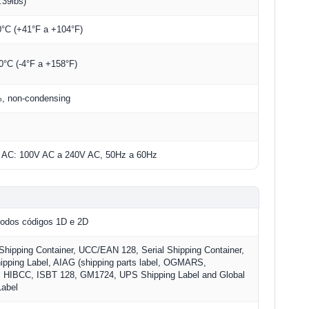
.39lbs)
°C (+41°F a +104°F)
0°C (-4°F a +158°F)
, non-condensing
AC: 100V AC a 240V AC, 50Hz a 60Hz
todos códigos 1D e 2D
ipping Container, UCC/EAN 128, Serial Shipping Container,
pping Label, AIAG (shipping parts label, OGMARS,
HIBCC, ISBT 128, GM1724, UPS Shipping Label and Global
Label