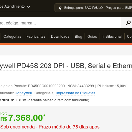
 de Atendimento
Entrega para: SÃO PAULO - Preços para: 
Categorias
Fabricantes
Downloads
Blog
Guias
Institucional
Co
ywell PD45S 203 DPI - USB, Serial e Ethern
digo do Produto: PD45S0C0010000200 | NCM: 84433299 | IPI Incluso: 15,00%
bricante:
Honeywell
| Categoria(s):
Impressora de Etiquetas
arantia:
1 ano
(garantia balcão direto com fabricante)
Por:
7.368,00
*
R$
Sob encomenda - Prazo médio de 75 dias após