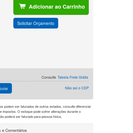
Adicionar ao Carrinho
Solicitar Orçamento
Consulte
Tabela Frete Grátis
Não sei o CEP
cular
os podem ser faturados de outros estados, consulte diferencial
a de impostos. O estoque pode sofrer alterações durante o
o poderá ser faturado para pessoa física.
s e Comentários