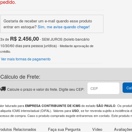
pedido.
Gostaria de receber um e-mail quando esse produto
entrar em estoque?
Sim, me avise quando chegar!
R$ 2.456,00
3x de
- SEM JUROS (boleto bancário
10/30/60 dias para pessoa jurídica)
- Mediante aprovação de
crédito.
Ver mais formas de pagamento
Cálculo de Frete:
Cal
Calcule o prazo e valor do frete. Digite seu CEP:
alor faturado para
do estado
. Os produt
EMPRESA CONTRIBUINTE DE ICMS
SÃO PAULO
 aliquota ICMS interestadual (DIFAL). Valores para
, se for revenda sujeito a incidênci
USO
ocesso de compra. Caso o produto comprado esgote entraremos em contato. Este produto nã
rodutos Relacionados
Faça sua Pergunta
Vídeo
Avaliaçõe