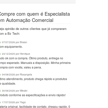
Compre com quem é Especialista
em Automação Comercial
eja opinião de outros clientes que já compraram
om a Bz Tech:
07/07/2026 por Braian
om equipamento.
23/12/2025 por Henrique
udo ok com a compra. Ótimo produto, entrega no
empo esperado. Manuais a disposição. Minha primeira
ompra com vocês, valeu a pena.
04/08/2026 por Rosangela
timo atendimento, produto chega rápido e produtos
e qualidade.
30/06/2026 por Weslei
roduto conforme as especificações e envio rápido!
17/07/2026 por Yago
ateria original, facilidade de contato, chegou rapido, 0