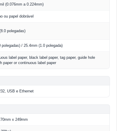
 mil (0.076mm a 0.224mm)
no ou papel dobrável
8.0 polegadas)
 polegadas) / 25.4mm (1.0 polegada)
ous label paper, black label paper, tag paper, guide hole
ch paper or continuous label paper
232, USB e Ethernet
270mm x 249mm