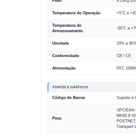
Peso
9.25Kg (20
Temperatura de Operação
+5°C a +40
Temperatura de
-20°C a +7
Armazenamento
Umidade
20% a 85%
Conformidade
CB \ CE
Alimentação
PFC 100W 
FONTES E GRÁFICOS
Código de Barras
Suporte à 
UPC/EAN Sh
MH10.8 Shi
Peso
POSTNET, 
Transport 