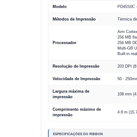
Modelo
PD45S0C -
Métodos de Impressão
Térmica di
Arm Corte
256 MB fl
Processador
256 MB D
Multi-GB U
Built-in re
Resolução de Impressão
203 DPI (
Velocidade de Impressão
50 - 250mm
Largura máxima de
108 mm (4
impressão
Comprimento máximo de
4.8 m (15.
impressão
ESPECIFICAÇÕES DO RIBBON