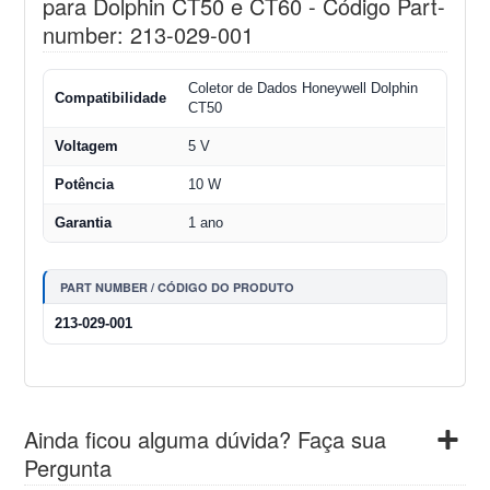
para Dolphin CT50 e CT60 - Código Part-
number: 213-029-001
Coletor de Dados Honeywell Dolphin
Compatibilidade
CT50
Voltagem
5 V
Potência
10 W
Garantia
1 ano
PART NUMBER / CÓDIGO DO PRODUTO
213-029-001
Ainda ficou alguma dúvida? Faça sua
Pergunta