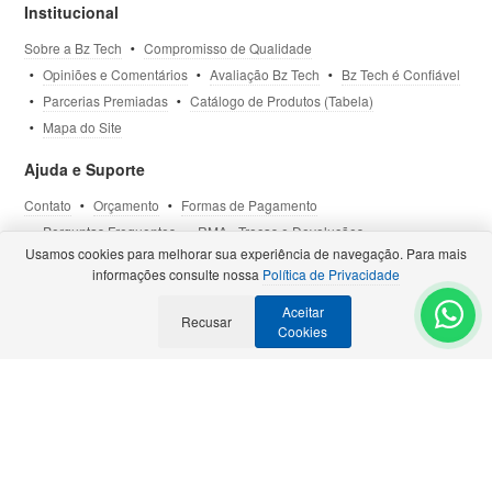
Institucional
Sobre a Bz Tech
Compromisso de Qualidade
Opiniões e Comentários
Avaliação Bz Tech
Bz Tech é Confiável
Parcerias Premiadas
Catálogo de Produtos (Tabela)
Mapa do Site
Ajuda e Suporte
Contato
Orçamento
Formas de Pagamento
Perguntas Frequentes
RMA - Trocas e Devoluções
Usamos cookies para melhorar sua experiência de navegação. Para mais
Política de Privacidade
Termos de Uso
Site Seguro
informações consulte nossa
Política de Privacidade
Aceitar
Selos e Certificações
Recusar
- Veja todas as
Parcerias Premiadas
.
Cookies