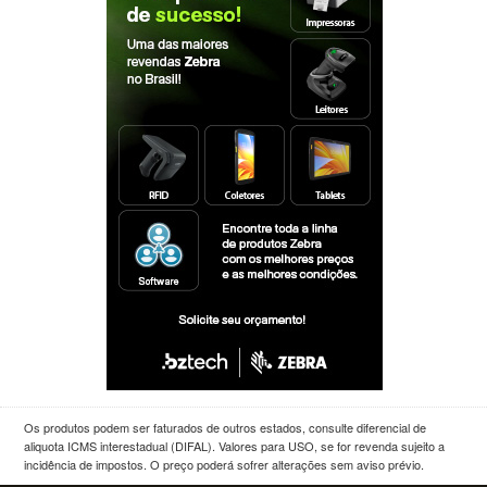
Os produtos podem ser faturados de outros estados, consulte diferencial de
aliquota ICMS interestadual (DIFAL). Valores para USO, se for revenda sujeito a
incidência de impostos. O preço poderá sofrer alterações sem aviso prévio.