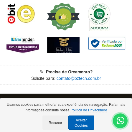
Precisa de Orçamento?
Solicite para:
contato@bztech.com.br
© 2026 - Todos os direitos reservados. Proibida a reprodução total ou parcial.
Bz Tech Automação Comercial Ltda - CNPJ: 11.460.004/0001-79
Usamos cookies para melhorar sua experiência de navegação. Para mais
Rua Padre Anchieta, 2050 - Bigorrilho - 80730-000 - Curitiba/PR
informações consulte nossa
Política de Privacidade
(Escritório comercial, atendimento apenas por e-mail ou telefone)
Aceitar
Recusar
Cookies