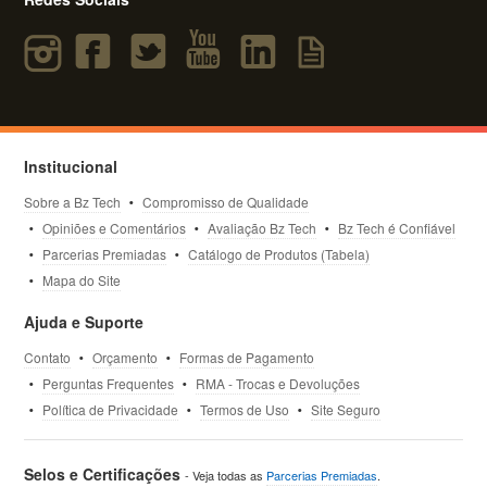
Institucional
Sobre a Bz Tech
Compromisso de Qualidade
Opiniões e Comentários
Avaliação Bz Tech
Bz Tech é Confiável
Parcerias Premiadas
Catálogo de Produtos (Tabela)
Mapa do Site
Ajuda e Suporte
Contato
Orçamento
Formas de Pagamento
Perguntas Frequentes
RMA - Trocas e Devoluções
Política de Privacidade
Termos de Uso
Site Seguro
Selos e Certificações
- Veja todas as
Parcerias Premiadas
.