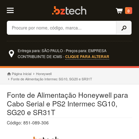
0
Buscar
Entrega para: SÃO PAULO - Preços para: EMPRESA
CONTRIBUINTE DE ICMS -
CLIQUE PARA ALTERAR
Página Inicial
Honeywell
Fonte de Alimentação Intermec SG10, SG20 e SR31T
Fonte de Alimentação Honeywell para
Cabo Serial e PS2 Intermec SG10,
SG20 e SR31T
Código: 851-089-306