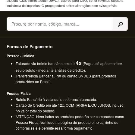
aliquota ICMS interestadual (DIFAL). Valores para USO, se for revenda sujeito a
incidência de impostos. O preço poderá sofrer alterações sem aviso prévio.
Buscar
Formas de Pagamento
Pessoa Jurídica
4x
Faturado via boleto bancário em até
(Pague só após receber
seu produto - mediante análise de crédito).
Transferência Bancária, PIX ou cartão BNDES (para produtos
produzidos no Brasil).
Pessoa Física
Boleto Bancário à vista ou transferencia bancária.
Cartão de Crédito em até 12x, COM TARIFA E/OU JUROS, incluso
no valor total do pedido.
*ATENÇÃO: Nem todos os produtos poderão ser comprados como
Pessoa Física, verifique na página do produto e no carrinho de
compras se ele permite essa forma pagamento.