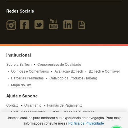
Redes Sociais
Institucional
Sobre a Bz Tech
Compromisso de Qualidade
Opiniões e Comentários
Avaliação Bz Tech
Bz Tech é Confiável
Parcerias Premiadas
Catálogo de Produtos (Tabela)
Mapa do Site
Ajuda e Suporte
Contato
Orçamento
Formas de Pagamento
Perguntas Frequentes
RMA - Trocas e Devoluções
Usamos cookies para melhorar sua experiência de navegação. Para mais
Política de Privacidade
Termos de Uso
Site Seguro
informações consulte nossa
Política de Privacidade