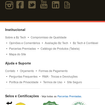
Institucional
Sobre a Bz Tech
Compromisso de Qualidade
Opiniões e Comentários
Avaliação Bz Tech
Bz Tech é Confiável
Parcerias Premiadas
Catálogo de Produtos (Tabela)
Mapa do Site
Ajuda e Suporte
Contato
Orçamento
Formas de Pagamento
Perguntas Frequentes
RMA - Trocas e Devoluções
Política de Privacidade
Termos de Uso
Site Seguro
Selos e Certificações
- Veja todas as
Parcerias Premiadas
.