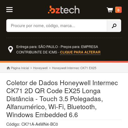
0
Buscar
Entrega para: SÃO PAULO - Preços para: EMPRESA
CONTRIBUINTE DE ICMS -
CLIQUE PARA ALTERAR
Página Inicial
Honeywell
Honeywell Intermec CK71 EX25
Coletor de Dados Honeywell Intermec
CK71 2D QR Code EX25 Longa
Distância - Touch 3.5 Polegadas,
Alfanumérico, Wi-Fi, Bluetooth,
Windows Embedded 6.6
Código: CK71A-A4MN4-BC0