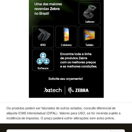
Os produtos podem ser faturados de outros estados, consulte diferencial de
aliquota ICMS interestadual (DIFAL). Valores para USO, se for revenda sujeito a
incidência de impostos. O preço poderá sofrer alterações sem aviso prévio.