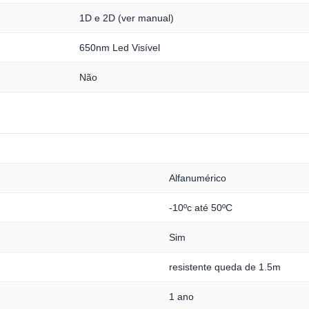
1D e 2D (ver manual)
650nm Led Visível
Não
Alfanumérico
-10ºc até 50ºC
Sim
resistente queda de 1.5m
1 ano