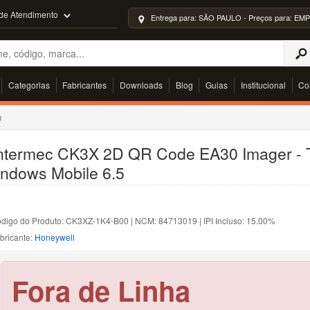
 de Atendimento
Entrega para: SÃO PAULO - Preços para: 
Categorias
Fabricantes
Downloads
Blog
Guias
Institucional
Co
0
Intermec CK3X 2D QR Code EA30 Imager - 
indows Mobile 6.5
digo do Produto: CK3XZ-1K4-B00 | NCM: 84713019 | IPI Incluso: 15.00%
bricante:
Honeywell
Fora de Linha