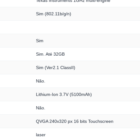
Texas Instruments 1GHz multi-engine
Sim (802.11b/g/n)
Sim
Sim. Até 32GB
Sim (Ver2.1 ClassII)
Não.
Lithium-Ion 3.7V (5100mAh)
Não.
QVGA 240x320 px 16 bits Touchscreen
laser