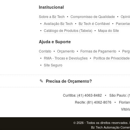
Institucional
Sobre a Bz Tech
Compromisso de Qualidade
Opini
Avaliação Bz Tech
Bz Tech é Confiável
Parceria
Catálogo de Produtos (Tabela)
Mapa do Site
Ajuda e Suporte
Contato
Orçamento
Formas de Pagamento
Perg
RMA - Trocas e Devoluções
Política de Privacidade
Site Seguro
Precisa de Orçamento?
Curitiba: (41) 4063-8482
São Paulo: (
Recife: (81) 4062-8076
Floria
Vitór
© 2026 - Todos os direitos reservados. P
Bz Tech Automação Comerci