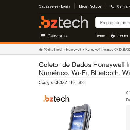
Cadastre-se / Login
Meus Pedidos
Central
Buscar
Categorias
Home
Ofertas
Página Inicial
Honeywell
Honeywell Intermec CK3X EA3
Coletor de Dados Honeywell 
Numérico, Wi-Fi, Bluetooth, W
Código: CK3XZ-1K4-B00
Có
Fa