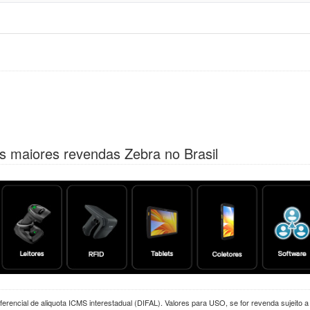
s maiores revendas Zebra no Brasil
erencial de aliquota ICMS interestadual (DIFAL). Valores para USO, se for revenda sujeito 