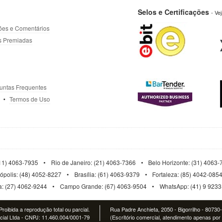
Selos e Certificações
- Ve
ões e Comentários
s Premiadas
untas Frequentes
Termos de Uso
11) 4063-7935
Rio de Janeiro: (21) 4063-7366
Belo Horizonte: (31) 4063
nópolis: (48) 4052-8227
Brasília: (61) 4063-9379
Fortaleza: (85) 4042-085
ia: (27) 4062-9244
Campo Grande: (67) 4063-9504
WhatsApp: (41) 9 923
roibida a reprodução total ou parcial.
Rua Padre Anchieta, 2050 - Bigorrilho - 80730
al Ltda - CNPJ: 11.460.004/0001-79
(Escritório comercial, atendimento apenas por 