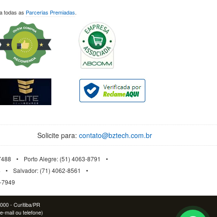
ja todas as
Parcerias Premiadas
.
Solicite para:
contato@bztech.com.br
-7488
Porto Alegre: (51) 4063-8791
4
Salvador: (71) 4062-8561
3-7949
-000 - Curitiba/PR
e-mail ou telefone)