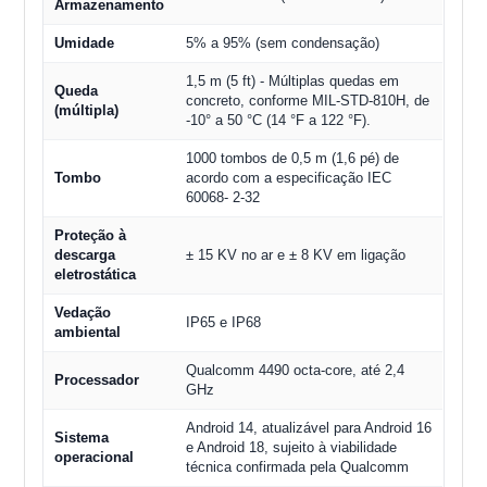
Armazenamento
Umidade
5% a 95% (sem condensação)
1,5 m (5 ft) - Múltiplas quedas em
Queda
concreto, conforme MIL-STD-810H, de
(múltipla)
-10° a 50 °C (14 °F a 122 °F).
1000 tombos de 0,5 m (1,6 pé) de
Tombo
acordo com a especificação IEC
60068- 2-32
Proteção à
descarga
± 15 KV no ar e ± 8 KV em ligação
eletrostática
Vedação
IP65 e IP68
ambiental
Qualcomm 4490 octa-core, até 2,4
Processador
GHz
Android 14, atualizável para Android 16
Sistema
e Android 18, sujeito à viabilidade
operacional
técnica confirmada pela Qualcomm