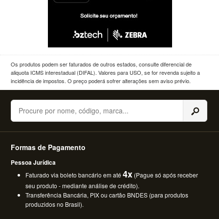
Os produtos podem ser faturados de outros estados, consulte diferencial de
aliquota ICMS interestadual (DIFAL). Valores para USO, se for revenda sujeito a
incidência de impostos. O preço poderá sofrer alterações sem aviso prévio.
Buscar
Formas de Pagamento
Pessoa Jurídica
4x
Faturado via boleto bancário em até
(Pague só após receber
seu produto - mediante análise de crédito).
Transferência Bancária, PIX ou cartão BNDES (para produtos
produzidos no Brasil).