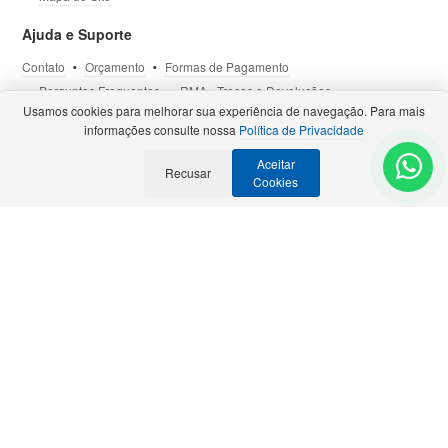
Ajuda e Suporte
Contato
Orçamento
Formas de Pagamento
Perguntas Frequentes
RMA - Trocas e Devoluções
Usamos cookies para melhorar sua experiência de navegação. Para mais
Política de Privacidade
Termos de Uso
Site Seguro
informações consulte nossa
Política de Privacidade
Aceitar
Selos e Certificações
Recusar
- Veja todas as
Parcerias Premiadas
.
Cookies
Precisa de Orçamento?