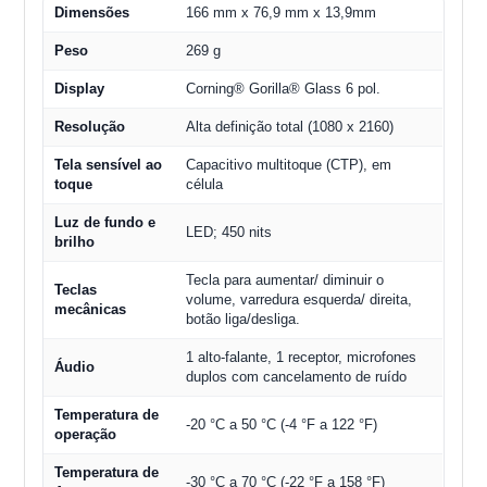
Dimensões
166 mm x 76,9 mm x 13,9mm
Peso
269 g
Display
Corning® Gorilla® Glass 6 pol.
Resolução
Alta definição total (1080 x 2160)
Tela sensível ao
Capacitivo multitoque (CTP), em
toque
célula
Luz de fundo e
LED; 450 nits
brilho
Tecla para aumentar/ diminuir o
Teclas
volume, varredura esquerda/ direita,
mecânicas
botão liga/desliga.
1 alto-falante, 1 receptor, microfones
Áudio
duplos com cancelamento de ruído
Temperatura de
-20 °C a 50 °C (-4 °F a 122 °F)
operação
Temperatura de
-30 °C a 70 °C (-22 °F a 158 °F)