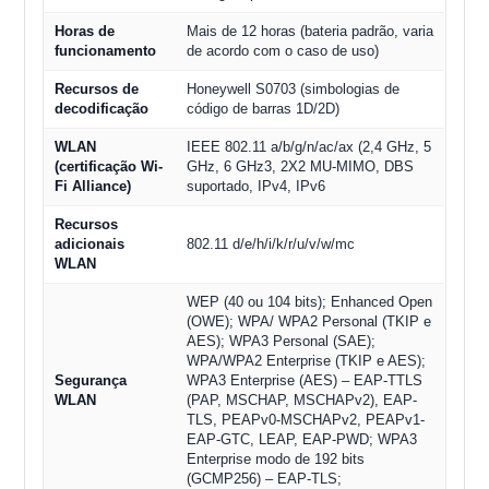
Horas de
Mais de 12 horas (bateria padrão, varia
funcionamento
de acordo com o caso de uso)
Recursos de
Honeywell S0703 (simbologias de
decodificação
código de barras 1D/2D)
WLAN
IEEE 802.11 a/b/g/n/ac/ax (2,4 GHz, 5
(certificação Wi-
GHz, 6 GHz3, 2X2 MU-MIMO, DBS
Fi Alliance)
suportado, IPv4, IPv6
Recursos
adicionais
802.11 d/e/h/i/k/r/u/v/w/mc
WLAN
WEP (40 ou 104 bits); Enhanced Open
(OWE); WPA/ WPA2 Personal (TKIP e
AES); WPA3 Personal (SAE);
WPA/WPA2 Enterprise (TKIP e AES);
Segurança
WPA3 Enterprise (AES) – EAP-TTLS
WLAN
(PAP, MSCHAP, MSCHAPv2), EAP-
TLS, PEAPv0-MSCHAPv2, PEAPv1-
EAP-GTC, LEAP, EAP-PWD; WPA3
Enterprise modo de 192 bits
(GCMP256) – EAP-TLS;