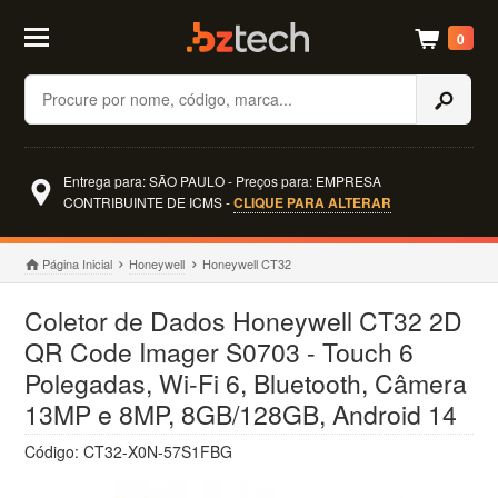
0
Buscar
Entrega para: SÃO PAULO - Preços para: EMPRESA
CONTRIBUINTE DE ICMS -
CLIQUE PARA ALTERAR
Página Inicial
Honeywell
Honeywell CT32
Coletor de Dados Honeywell CT32 2D
QR Code Imager S0703 - Touch 6
Polegadas, Wi-Fi 6, Bluetooth, Câmera
13MP e 8MP, 8GB/128GB, Android 14
Código: CT32-X0N-57S1FBG