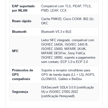
EAP suportado
Compatível com TLS, PEAP, TTLS,
por WLAN
PWD, LEAP, CCX
Cache PMKID; Cisco CCKM; 802.11r;
Roam rápido
OKC
Bluetooth
Bluetooth V5.3 e BLE
Leitor NFC integrado, compatível com
ISO/IEC 1443A, ISO/IEC 1443 B,
ISO/IEC 15693, MIFARE 1K/4K,
NFC
MIFARE DESFire, Sony FeliCa,
ISO/IEC 18092, suporte a pagamentos
sem contato, ECP 1.0 e ECP 2.0
Protocolos de
Suporte a receptor simultâneo para
GPS
GPS de banda dupla (L1 + L5), AGPS,
compatíveis
GLONASS, Galileo e BeiDou
ISASecure® SDLA 3.0.0 (certificação
Segurança
IA) e ISO/IEC 27001:2022
(certificação Honeywell)