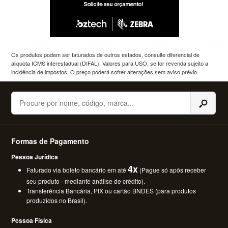
Os produtos podem ser faturados de outros estados, consulte diferencial de
aliquota ICMS interestadual (DIFAL). Valores para USO, se for revenda sujeito a
incidência de impostos. O preço poderá sofrer alterações sem aviso prévio.
Buscar
Formas de Pagamento
Pessoa Jurídica
4x
Faturado via boleto bancário em até
(Pague só após receber
seu produto - mediante análise de crédito).
Transferência Bancária, PIX ou cartão BNDES (para produtos
produzidos no Brasil).
Pessoa Física