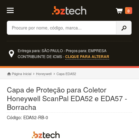
0
Buscar
Entrega para: SÃO PAULO - Preços para: EMPRESA
CONTRIBUINTE DE ICMS -
CLIQUE PARA ALTERAR
Página Inicial
Honeywell
Capa EDA52
Capa de Proteção para Coletor
Honeywell ScanPal EDA52 e EDA57 -
Borracha
Código: EDA52-RB-0