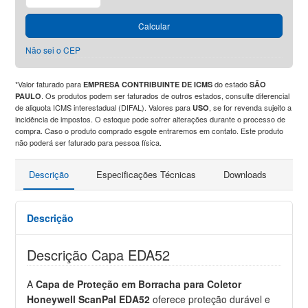
Calcular
Não sei o CEP
*Valor faturado para
do estado
EMPRESA CONTRIBUINTE DE ICMS
SÃO
. Os produtos podem ser faturados de outros estados, consulte diferencial
PAULO
de aliquota ICMS interestadual (DIFAL). Valores para
, se for revenda sujeito a
USO
incidência de impostos. O estoque pode sofrer alterações durante o processo de
compra. Caso o produto comprado esgote entraremos em contato. Este produto
não poderá ser faturado para pessoa física.
Descrição
Especificações Técnicas
Downloads
Pro
Descrição
Descrição Capa EDA52
A
Capa de Proteção em Borracha para Coletor
Honeywell ScanPal EDA52
oferece proteção durável e