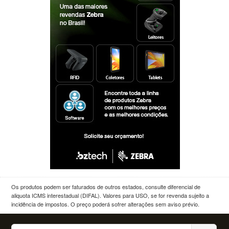
Os produtos podem ser faturados de outros estados, consulte diferencial de
aliquota ICMS interestadual (DIFAL). Valores para USO, se for revenda sujeito a
incidência de impostos. O preço poderá sofrer alterações sem aviso prévio.
Buscar