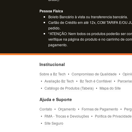
Pessoa Física
Boleto Bancário à vista ou transferencia bancária.
Cartão de Crédito em até 12x, COM TARIFA E/OU JUR
pedido.
*ATENÇÃO: Nem todos os produtos poderão ser co
verifique na página do produto e no carrinho de co
pagamento.
Institucional
Sobre a Bz Tech
Compromisso de Qualidade
Opini
Avaliação Bz Tech
Bz Tech é Confiável
Parceria
Catálogo de Produtos (Tabela)
Mapa do Site
Ajuda e Suporte
Contato
Orçamento
Formas de Pagamento
Perg
RMA - Trocas e Devoluções
Política de Privacidade
Site Seguro