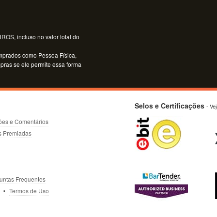
OS, incluso no valor total do
mprados como Pessoa Física,
mpras se ele permite essa forma
Selos e Certificações
- Ve
ões e Comentários
s Premiadas
untas Frequentes
Termos de Uso