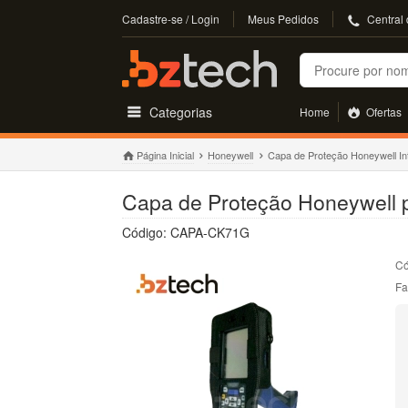
Cadastre-se / Login
Meus Pedidos
Central
Buscar
Categorias
Home
Ofertas
Página Inicial
Honeywell
Capa de Proteção Honeywell I
Capa de Proteção Honeywell p
Código: CAPA-CK71G
Có
Fa