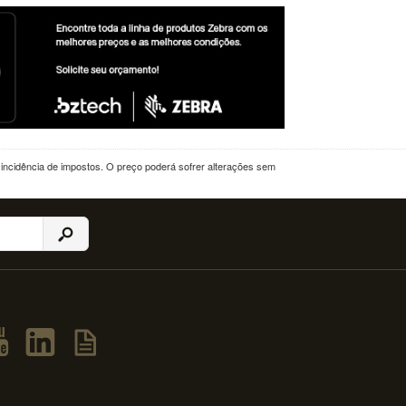
a incidência de impostos. O preço poderá sofrer alterações sem