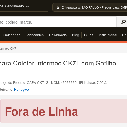
 de Atendimento
Entrega para: SÃO PAULO - Preços para: 
Categorias
Fabricantes
Downloads
Blog
Guias
Institucional
Co
ntermec CK71
ara Coletor Intermec CK71 com Gatilho
digo do Produto: CAPA-CK71G | NCM: 42022220 | IPI Incluso: 7.00%
bricante:
Honeywell
Fora de Linha