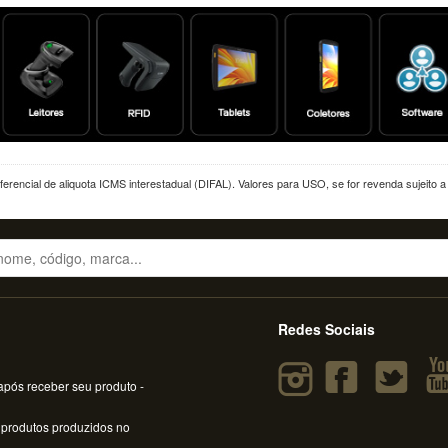
erencial de aliquota ICMS interestadual (DIFAL). Valores para USO, se for revenda sujeito 
Redes Sociais
pós receber seu produto -
 produtos produzidos no