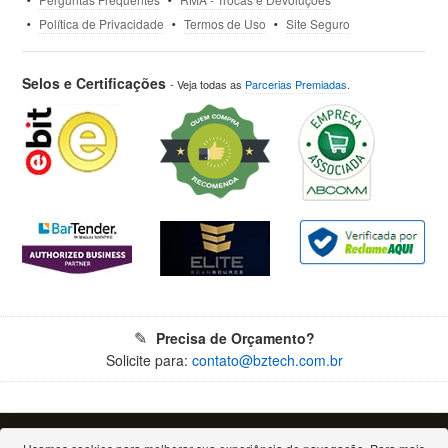
Política de Privacidade
Termos de Uso
Site Seguro
Selos e Certificações
- Veja todas as
Parcerias Premiadas
.
Precisa de Orçamento?
Solicite para:
contato@bztech.com.br
© 2026 - Todos os direitos reservados. Proibida a reprodução total ou parcial.
Bz Tech Automação Comercial Ltda - CNPJ: 11.460.004/0001-79