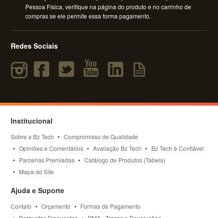
Pessoa Física, verifique na página do produto e no carrinho de
compras se ele permite essa forma pagamento.
Redes Sociais
Institucional
Sobre a Bz Tech
Compromisso de Qualidade
Opiniões e Comentários
Avaliação Bz Tech
Bz Tech é Confiável
Parcerias Premiadas
Catálogo de Produtos (Tabela)
Mapa do Site
Ajuda e Suporte
Contato
Orçamento
Formas de Pagamento
Perguntas Frequentes
RMA - Trocas e Devoluções