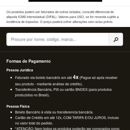
Os produtos podem ser faturados de outros estados, consulte diferencial de
aliquota ICMS interestadual (DIFAL). Valores para USO, se for revenda sujeito a
incidência de impostos. O preço poderá sofrer alterações sem aviso prévio.
Buscar
Formas de Pagamento
Pessoa Jurídica
4x
Faturado via boleto bancário em até
(Pague só após receber
seu produto - mediante análise de crédito).
Transferência Bancária, PIX ou cartão BNDES (para produtos
produzidos no Brasil).
Pessoa Física
Boleto Bancário à vista ou transferencia bancária.
Cartão de Crédito em até 12x, COM TARIFA E/OU JUROS, incluso
no valor total do pedido.
*ATENÇÃO: Nem todos os produtos poderão ser comprados como