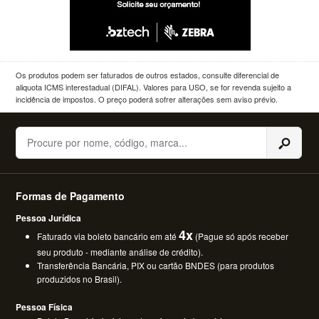
Os produtos podem ser faturados de outros estados, consulte diferencial de
aliquota ICMS interestadual (DIFAL). Valores para USO, se for revenda sujeito a
incidência de impostos. O preço poderá sofrer alterações sem aviso prévio.
Buscar
Formas de Pagamento
Pessoa Jurídica
4x
Faturado via boleto bancário em até
(Pague só após receber
seu produto - mediante análise de crédito).
Transferência Bancária, PIX ou cartão BNDES (para produtos
produzidos no Brasil).
Pessoa Física