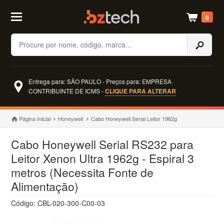
0
Buscar
Entrega para: SÃO PAULO - Preços para: EMPRESA
CONTRIBUINTE DE ICMS -
CLIQUE PARA ALTERAR
Página Inicial
Honeywell
Cabo Honeywell Serial Leitor 1962g
Cabo Honeywell Serial RS232 para
Leitor Xenon Ultra 1962g - Espiral 3
metros (Necessita Fonte de
Alimentação)
Código: CBL-020-300-C00-03