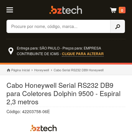
0
Buscar
Entrega para: SÃO PAULO - Preços para: EMPRESA
CONTRIBUINTE DE ICMS -
CLIQUE PARA ALTERAR
Página Inicial
Honeywell
Cabo Serial RS232 DB9 Honeywell
Cabo Honeywell Serial RS232 DB9
para Coletores Dolphin 9500 - Espiral
2,3 metros
Código: 42203758-06E