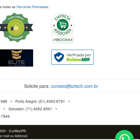
ja todas as
Parcerias Premiadas
.
Solicite para:
contato@bztech.com.br
-7488
Porto Alegre: (51) 4063-8791
4
Salvador: (71) 4062-8561
3-7949
-000 - Curitiba/PR
e-mail ou telefone)