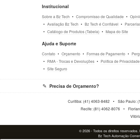
Institucional
Sobre a Bz Tech
Compromisso de Qualidade
Opini
Avaliação Bz Tech
Bz Tech é Confiável
Parceria
Catálogo de Produtos (Tabela)
Mapa do Site
Ajuda e Suporte
Contato
Orçamento
Formas de Pagamento
Perg
RMA - Trocas e Devoluções
Política de Privacidade
Site Seguro
Precisa de Orçamento?
Curitiba: (41) 4063-8482
São Paulo: (
Recife: (81) 4062-8076
Floria
Vitór
© 2026 - Todos os direitos reservados. P
Bz Tech Automação Comerci