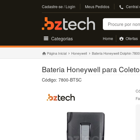
Cadastre-se / Login
Meus Pedidos
Central
Buscar
Categorias
Home
Ofertas
Página Inicial
Honeywell
Bateria Honeywell Dolphin 7800
Bateria Honeywell para Colet
Código: 7800-BTSC
Có
Fa