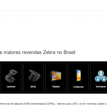
s maiores revendas Zebra no Brasil
erencial de aliquota ICMS interestadual (DIFAL). Valores para USO, se for revenda sujeito 