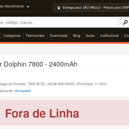
 de Atendimento
Entrega para: SÃO PAULO - Preços para: 
Categorias
Fabricantes
Downloads
Blog
Guias
Institucional
Co
or Dolphin 7800 - 2400mAh
digo do Produto: 7800-BTSC | NCM: 85076000 | IPI Incluso: 11.00%
bricante:
Honeywell
Fora de Linha