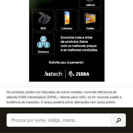
Os produtos podem ser faturados de outros estados, consulte diferencial de
aliquota ICMS interestadual (DIFAL). Valores para USO, se for revenda sujeito a
incidência de impostos. O preço poderá sofrer alterações sem aviso prévio.
Buscar