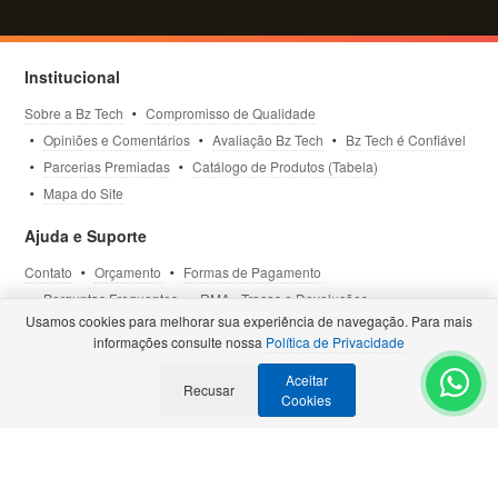
Institucional
Sobre a Bz Tech
Compromisso de Qualidade
Opiniões e Comentários
Avaliação Bz Tech
Bz Tech é Confiável
Parcerias Premiadas
Catálogo de Produtos (Tabela)
Mapa do Site
Ajuda e Suporte
Contato
Orçamento
Formas de Pagamento
Perguntas Frequentes
RMA - Trocas e Devoluções
Usamos cookies para melhorar sua experiência de navegação. Para mais
Política de Privacidade
Termos de Uso
Site Seguro
informações consulte nossa
Política de Privacidade
Aceitar
Selos e Certificações
Recusar
- Veja todas as
Parcerias Premiadas
.
Cookies