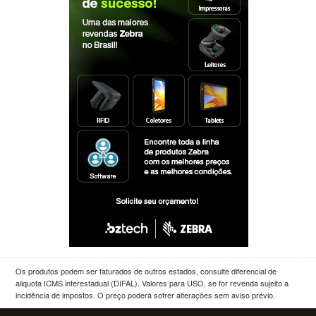
Os produtos podem ser faturados de outros estados, consulte diferencial de
aliquota ICMS interestadual (DIFAL). Valores para USO, se for revenda sujeito a
incidência de impostos. O preço poderá sofrer alterações sem aviso prévio.