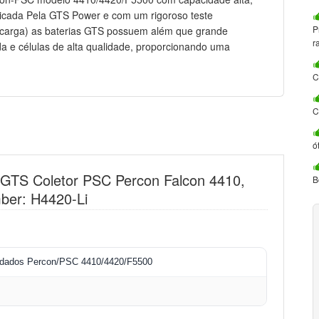
icada Pela GTS Power e com um rigoroso teste
P
recarga) as baterias GTS possuem além que grande
r
da e células de alta qualidade, proporcionando uma
C
C
ó
a GTS Coletor PSC Percon Falcon 4410,
B
ber: H4420-Li
e dados Percon/PSC 4410/4420/F5500