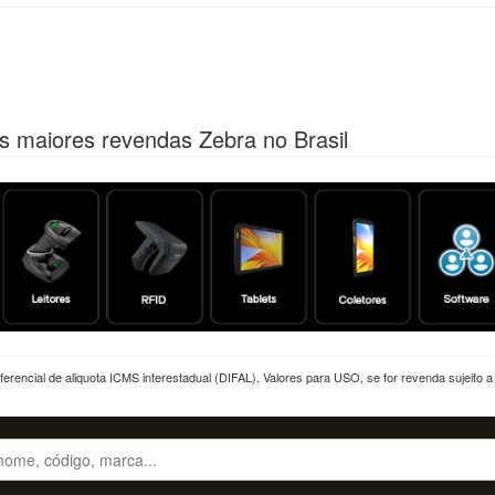
s maiores revendas Zebra no Brasil
erencial de aliquota ICMS interestadual (DIFAL). Valores para USO, se for revenda sujeito 