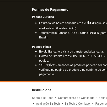
Formas de Pagamento
Pessoa Jurídica
4x
Faturado via boleto bancário em até
(Pague só a
mediante análise de crédito).
Transferência Bancária, PIX ou cartão BNDES (para
Brasil).
Pessoa Física
Boleto Bancário à vista ou transferencia bancária.
Cartão de Crédito em até 12x, COM TARIFA E/OU JUR
pedido.
*ATENÇÃO: Nem todos os produtos poderão ser co
verifique na página do produto e no carrinho de co
pagamento.
Institucional
Sobre a Bz Tech
Compromisso de Qualidade
Opini
Avaliação Bz Tech
Bz Tech é Confiável
Parceria