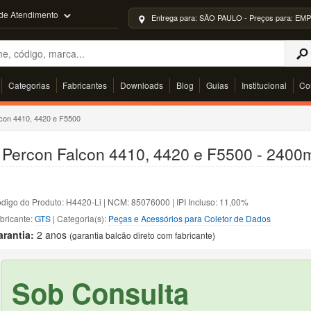
 de Atendimento
Entrega para: SÃO PAULO - Preços para: 
Categorias
Fabricantes
Downloads
Blog
Guias
Institucional
Co
con 4410, 4420 e F5500
C Percon Falcon 4410, 4420 e F5500 - 240
digo do Produto: H4420-Li | NCM: 85076000 | IPI Incluso: 11,00%
bricante:
GTS
| Categoria(s):
Peças e Acessórios para Coletor de Dados
arantia:
2 anos
(garantia balcão direto com fabricante)
Sob Consulta