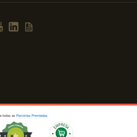
ja todas as
Parcerias Premiadas
.