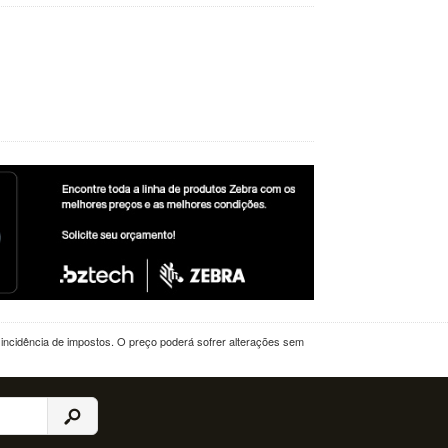
a incidência de impostos. O preço poderá sofrer alterações sem