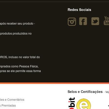
Redes Sociais
pós receber seu produto -
 produtos produzidos no
OS, incluso no valor total do
mprados como Pessoa Física,
mpras se ele permite essa forma
Selos e Certificações
- Ve
ões e Comentários
s Premiadas