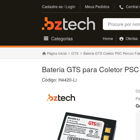
Cadastre-se / Login
Meus Pedidos
Central
Buscar
Categorias
Home
Ofertas
Página Inicial
GTS
Bateria GTS Coletor PSC Percon Fal
Bateria GTS para Coletor PS
Código: H4420-Li
Có
Fa
G