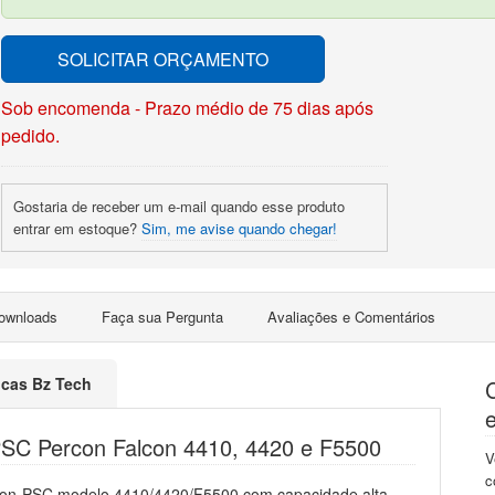
SOLICITAR ORÇAMENTO
Sob encomenda - Prazo médio de 75 dias após
pedido.
Gostaria de receber um e-mail quando esse produto
entrar em estoque?
Sim, me avise quando chegar!
ownloads
Faça sua Pergunta
Avaliações e Comentários
ticas Bz Tech
PSC Percon Falcon 4410, 4420 e F5500
V
c
ercon-PSC modelo 4410/4420/F5500 com capacidade alta,