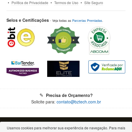
Política de Privacidade
Termos de Uso
Site Seguro
Selos e Certificações
- Veja todas as
Parcerias Premiadas
.
Precisa de Orçamento?
Solicite para:
contato@bztech.com.br
© 2026 - Todos os direitos reservados. Proibida a reprodução total ou parcial.
Bz Tech Automação Comercial Ltda - CNPJ: 11.460.004/0001-79
Usamos cookies para melhorar sua experiência de navegação. Para mais
Rua Padre Anchieta, 2050 - Bigorrilho - 80730-000 - Curitiba/PR