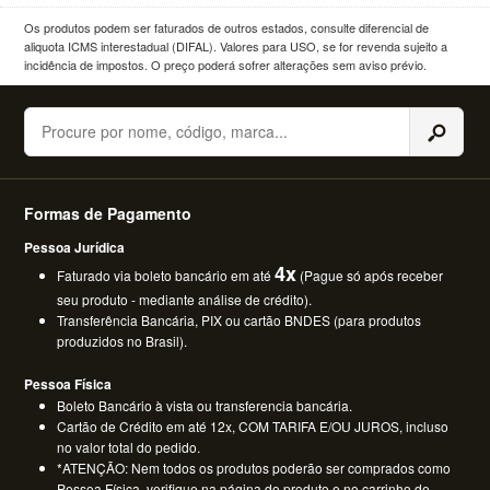
Os produtos podem ser faturados de outros estados, consulte diferencial de
aliquota ICMS interestadual (DIFAL). Valores para USO, se for revenda sujeito a
incidência de impostos. O preço poderá sofrer alterações sem aviso prévio.
Buscar
Formas de Pagamento
Pessoa Jurídica
4x
Faturado via boleto bancário em até
(Pague só após receber
seu produto - mediante análise de crédito).
Transferência Bancária, PIX ou cartão BNDES (para produtos
produzidos no Brasil).
Pessoa Física
Boleto Bancário à vista ou transferencia bancária.
Cartão de Crédito em até 12x, COM TARIFA E/OU JUROS, incluso
no valor total do pedido.
*ATENÇÃO: Nem todos os produtos poderão ser comprados como
Pessoa Física, verifique na página do produto e no carrinho de