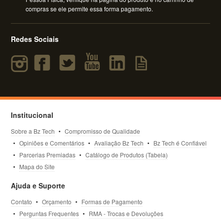
compras se ele permite essa forma pagamento.
Redes Sociais
Institucional
Sobre a Bz Tech
Compromisso de Qualidade
Opiniões e Comentários
Avaliação Bz Tech
Bz Tech é Confiável
Parcerias Premiadas
Catálogo de Produtos (Tabela)
Mapa do Site
Ajuda e Suporte
Contato
Orçamento
Formas de Pagamento
Perguntas Frequentes
RMA - Trocas e Devoluções