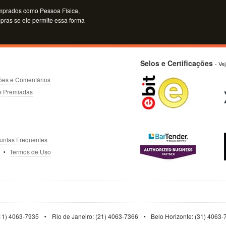
mprados como Pessoa Física,
mpras se ele permite essa forma
Selos e Certificações
- Ve
ões e Comentários
s Premiadas
untas Frequentes
Termos de Uso
11) 4063-7935
Rio de Janeiro: (21) 4063-7366
Belo Horizonte: (31) 4063