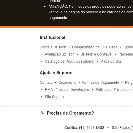
pedido.
*ATENÇÃO: Nem todos os produtos poderão ser co
verifique na página do produto e no carrinho de co
pagamento.
Institucional
Sobre a Bz Tech
Compromisso de Qualidade
Opini
Avaliação Bz Tech
Bz Tech é Confiável
Parceria
Catálogo de Produtos (Tabela)
Mapa do Site
Ajuda e Suporte
Contato
Orçamento
Formas de Pagamento
Perg
RMA - Trocas e Devoluções
Política de Privacidade
Site Seguro
Precisa de Orçamento?
Curitiba: (41) 4063-8482
São Paulo: (