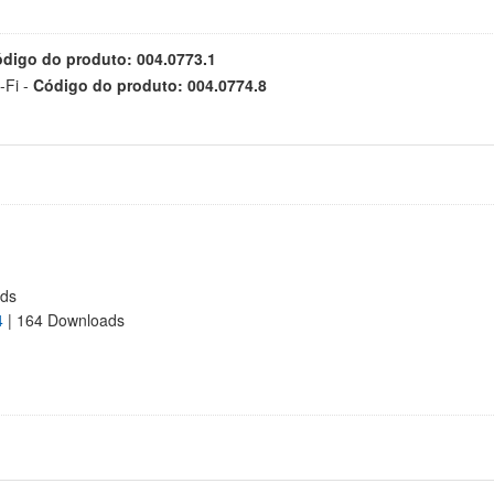
digo do produto: 004.0773.1
-Fi -
Código do produto: 004.0774.8
ads
4
| 164 Downloads