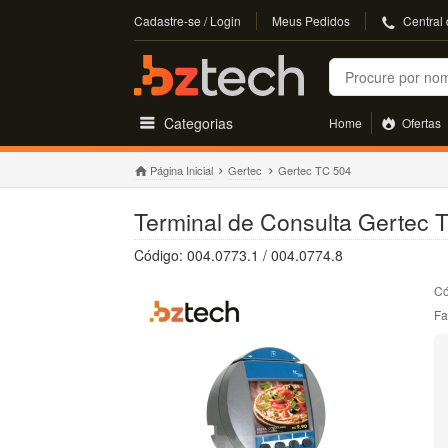
Cadastre-se / Login
Meus Pedidos
Central
Buscar
Categorias
Home
Ofertas
Página Inicial
Gertec
Gertec TC 504
Terminal de Consulta Gertec 
Código: 004.0773.1 / 004.0774.8
Có
Fa