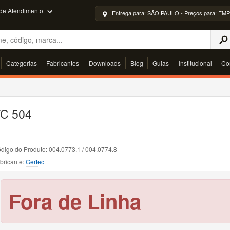
 de Atendimento
Entrega para: SÃO PAULO - Preços para: 
Categorias
Fabricantes
Downloads
Blog
Guias
Institucional
Co
TC 504
digo do Produto: 004.0773.1 / 004.0774.8
bricante:
Gertec
Fora de Linha