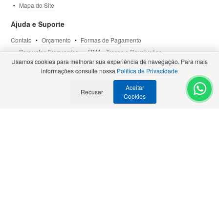
Mapa do Site
Ajuda e Suporte
Contato
Orçamento
Formas de Pagamento
Perguntas Frequentes
RMA - Trocas e Devoluções
Usamos cookies para melhorar sua experiência de navegação. Para mais
Política de Privacidade
Termos de Uso
Site Seguro
informações consulte nossa
Política de Privacidade
Aceitar
Selos e Certificações
Recusar
- Veja todas as
Parcerias Premiadas
.
Cookies
Precisa de Orçamento?