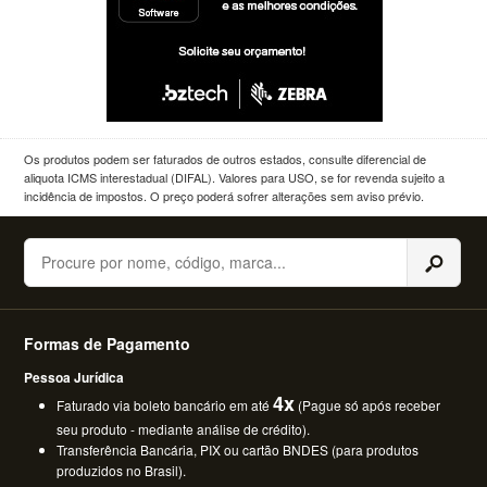
Os produtos podem ser faturados de outros estados, consulte diferencial de
aliquota ICMS interestadual (DIFAL). Valores para USO, se for revenda sujeito a
incidência de impostos. O preço poderá sofrer alterações sem aviso prévio.
Buscar
Formas de Pagamento
Pessoa Jurídica
4x
Faturado via boleto bancário em até
(Pague só após receber
seu produto - mediante análise de crédito).
Transferência Bancária, PIX ou cartão BNDES (para produtos
produzidos no Brasil).