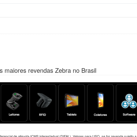
s maiores revendas Zebra no Brasil
erencial de aliquota ICMS interestadual (DIFAL). Valores para USO, se for revenda sujeito 