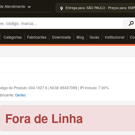
 de Atendimento
Entrega para: SÃO PAULO - Preços para: 
Categorias
Fabricantes
Downloads
Blog
Guias
Institucional
Co
digo do Produto: 004.1027.6 | NCM: 85437099 | IPI Incluso: 7.00%
bricante:
Gertec
Fora de Linha