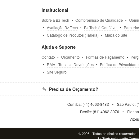
Institucional
Sobre a Bz Tech
Compromisso de Qualidade
Opini
Avaliação Bz Tech
Bz Tech é Confiável
Parceria
Catálogo de Produtos (Tabela)
Mapa do Site
Ajuda e Suporte
Contato
Orçamento
Formas de Pagamento
Perg
RMA - Trocas e Devoluções
Política de Privacidade
Site Seguro
Precisa de Orçamento?
Curitiba: (41) 4063-8482
São Paulo: (
Recife: (81) 4062-8076
Floria
Vitór
© 2026 - Todos os direitos reservados. P
Bz Tech Automação Comerci