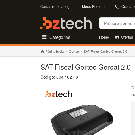
Cadastre-se / Login
Meus Pedidos
Central
Buscar
Categorias
Home
Ofertas
Página Inicial
Gertec
SAT Fiscal Gertec Gersat 2.0
SAT Fiscal Gertec Gersat 2.0
Código: 004.1027.6
Có
Fa