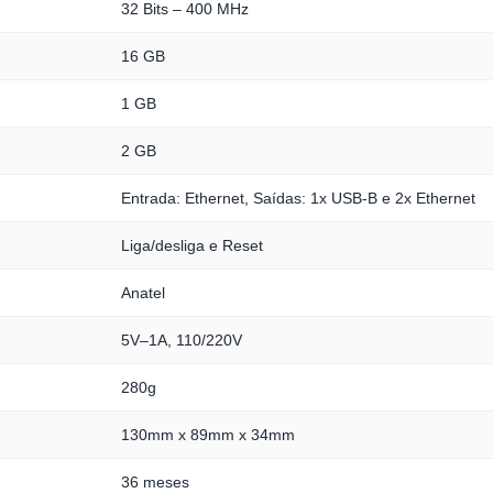
32 Bits – 400 MHz
16 GB
1 GB
2 GB
Entrada: Ethernet, Saídas: 1x USB-B e 2x Ethernet
Liga/desliga e Reset
Anatel
5V–1A, 110/220V
280g
130mm x 89mm x 34mm
36 meses