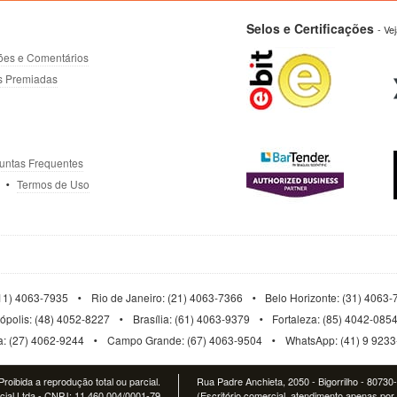
Selos e Certificações
- Ve
ões e Comentários
s Premiadas
untas Frequentes
Termos de Uso
11) 4063-7935
Rio de Janeiro: (21) 4063-7366
Belo Horizonte: (31) 4063
nópolis: (48) 4052-8227
Brasília: (61) 4063-9379
Fortaleza: (85) 4042-085
ia: (27) 4062-9244
Campo Grande: (67) 4063-9504
WhatsApp: (41) 9 923
roibida a reprodução total ou parcial.
Rua Padre Anchieta, 2050 - Bigorrilho - 80730
al Ltda - CNPJ: 11.460.004/0001-79
(Escritório comercial, atendimento apenas por 