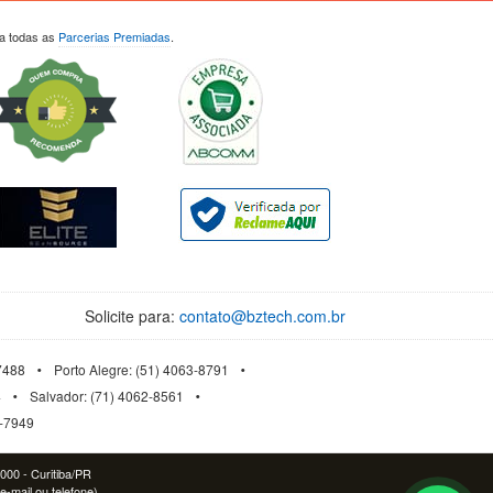
ja todas as
Parcerias Premiadas
.
Solicite para:
contato@bztech.com.br
-7488
Porto Alegre: (51) 4063-8791
4
Salvador: (71) 4062-8561
3-7949
-000 - Curitiba/PR
e-mail ou telefone)