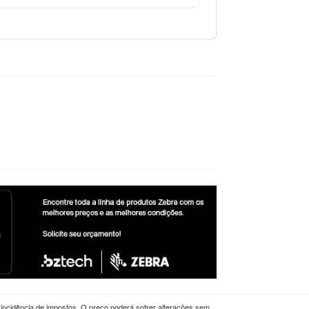
a incidência de impostos. O preço poderá sofrer alterações sem