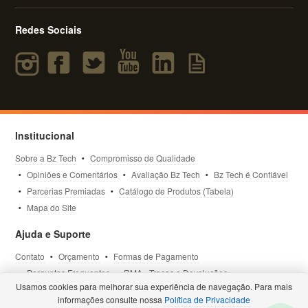
Redes Sociais
Institucional
Sobre a Bz Tech
Compromisso de Qualidade
Opiniões e Comentários
Avaliação Bz Tech
Bz Tech é Confiável
Parcerias Premiadas
Catálogo de Produtos (Tabela)
Mapa do Site
Ajuda e Suporte
Contato
Orçamento
Formas de Pagamento
Perguntas Frequentes
RMA - Trocas e Devoluções
Usamos cookies para melhorar sua experiência de navegação. Para mais
Política de Privacidade
Termos de Uso
Site Seguro
informações consulte nossa
Política de Privacidade