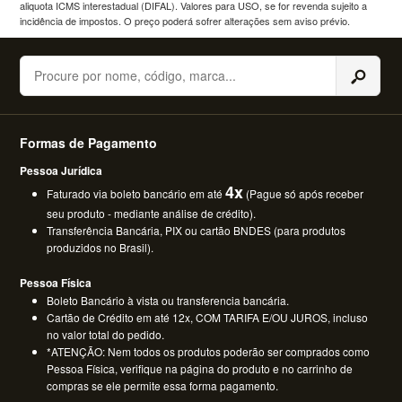
aliquota ICMS interestadual (DIFAL). Valores para USO, se for revenda sujeito a
incidência de impostos. O preço poderá sofrer alterações sem aviso prévio.
Buscar
Formas de Pagamento
Pessoa Jurídica
4x
Faturado via boleto bancário em até
(Pague só após receber
seu produto - mediante análise de crédito).
Transferência Bancária, PIX ou cartão BNDES (para produtos
produzidos no Brasil).
Pessoa Física
Boleto Bancário à vista ou transferencia bancária.
Cartão de Crédito em até 12x, COM TARIFA E/OU JUROS, incluso
no valor total do pedido.
*ATENÇÃO: Nem todos os produtos poderão ser comprados como
Pessoa Física, verifique na página do produto e no carrinho de
compras se ele permite essa forma pagamento.